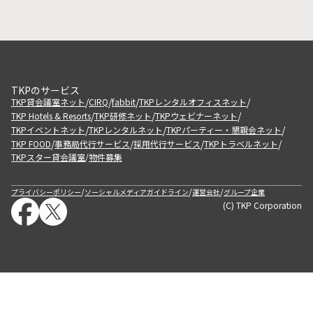
TKPのサービス
/
/
/
/
TKP貸会議室ネット
CIRQ
fabbit
TKPレンタルオフィスネット
/
/
/
TKP Hotels & Resorts
TKP研修ネット
TKPウェビナーネット
/
/
/
TKPイベントネット
TKPレンタルネット
TKPパーティー・懇親会ネット
/
/
/
/
TKP FOOD
事務局代行サービス
採用代行サービス
TKPトラベルネット
TKPスター貸会議室
物件募集
/
/
/
/
プライバシーポリシー
ソーシャルメディアガイドライン
運営会社
グループ企業
(C) TKP Corporation