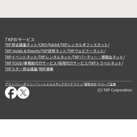
TKPのサービス
/
/
/
/
TKP貸会議室ネット
CIRQ
fabbit
TKPレンタルオフィスネット
/
/
/
TKP Hotels & Resorts
TKP研修ネット
TKPウェビナーネット
/
/
/
TKPイベントネット
TKPレンタルネット
TKPパーティー・懇親会ネット
/
/
/
/
TKP FOOD
事務局代行サービス
採用代行サービス
TKPトラベルネット
TKPスター貸会議室
物件募集
/
/
/
/
プライバシーポリシー
ソーシャルメディアガイドライン
運営会社
グループ企業
(C) TKP Corporation