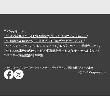
TKPのサービス
/
/
/
/
TKP貸会議室ネット
CIRQ
fabbit
TKPレンタルオフィスネット
/
/
/
TKP Hotels & Resorts
TKP研修ネット
TKPウェビナーネット
/
/
/
TKPイベントネット
TKPレンタルネット
TKPパーティー・懇親会ネット
/
/
/
/
TKP FOOD
事務局代行サービス
採用代行サービス
TKPトラベルネット
TKPスター貸会議室
物件募集
/
/
/
/
プライバシーポリシー
ソーシャルメディアガイドライン
運営会社
グループ企業
(C) TKP Corporation