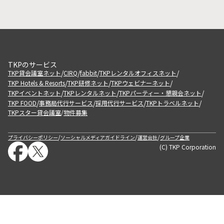
TKPのサービス
/
/
/
/
TKP貸会議室ネット
CIRQ
fabbit
TKPレンタルオフィスネット
/
/
/
TKP Hotels & Resorts
TKP研修ネット
TKPウェビナーネット
/
/
/
TKPイベントネット
TKPレンタルネット
TKPパーティー・懇親会ネット
/
/
/
/
TKP FOOD
事務局代行サービス
採用代行サービス
TKPトラベルネット
TKPスター貸会議室
物件募集
/
/
/
/
プライバシーポリシー
ソーシャルメディアガイドライン
運営会社
グループ企業
(C) TKP Corporation