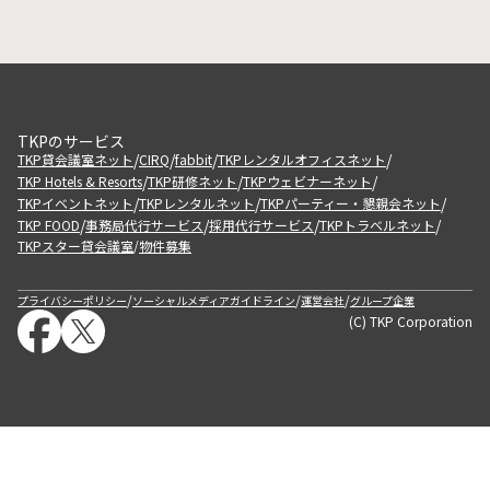
TKPのサービス
/
/
/
/
TKP貸会議室ネット
CIRQ
fabbit
TKPレンタルオフィスネット
/
/
/
TKP Hotels & Resorts
TKP研修ネット
TKPウェビナーネット
/
/
/
TKPイベントネット
TKPレンタルネット
TKPパーティー・懇親会ネット
/
/
/
/
TKP FOOD
事務局代行サービス
採用代行サービス
TKPトラベルネット
TKPスター貸会議室
物件募集
/
/
/
/
プライバシーポリシー
ソーシャルメディアガイドライン
運営会社
グループ企業
(C) TKP Corporation