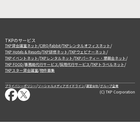
TKPのサービス
/
/
/
/
TKP貸会議室ネット
CIRQ
fabbit
TKPレンタルオフィスネット
/
/
/
TKP Hotels & Resorts
TKP研修ネット
TKPウェビナーネット
/
/
/
TKPイベントネット
TKPレンタルネット
TKPパーティー・懇親会ネット
/
/
/
/
TKP FOOD
事務局代行サービス
採用代行サービス
TKPトラベルネット
TKPスター貸会議室
物件募集
/
/
/
/
プライバシーポリシー
ソーシャルメディアガイドライン
運営会社
グループ企業
(C) TKP Corporation