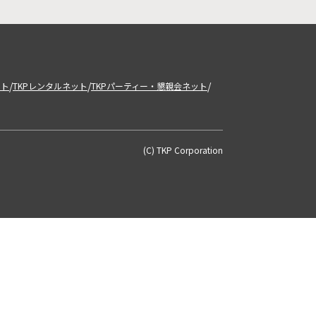
/
/
/
ット
TKPレンタルネット
TKPパーティー・懇親会ネット
(C) TKP Corporation