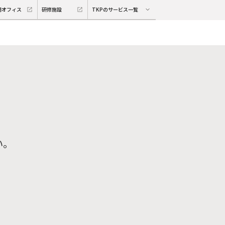
期オフィス
研修施設
TKPのサービス一覧
い。