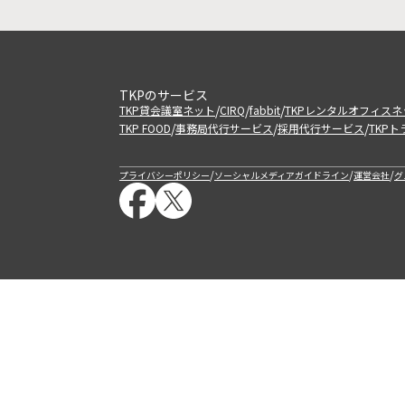
TKPのサービス
/
/
/
TKP貸会議室ネット
CIRQ
fabbit
TKPレンタルオフィスネ
/
/
/
TKP FOOD
事務局代行サービス
採用代行サービス
TKP
/
/
/
プライバシーポリシー
ソーシャルメディアガイドライン
運営会社
グ