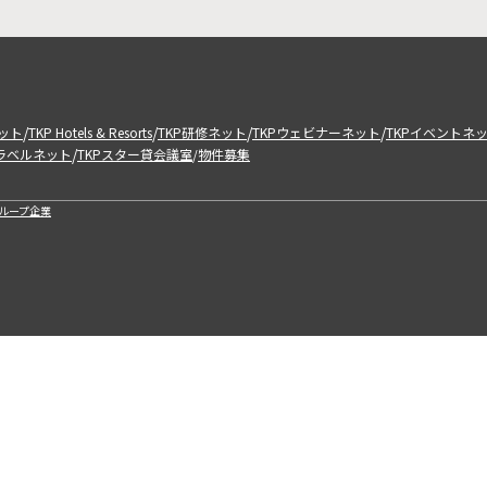
/
/
/
/
ット
TKP Hotels & Resorts
TKP研修ネット
TKPウェビナーネット
TKPイベントネ
/
トラベルネット
TKPスター貸会議室
物件募集
/
ループ企業