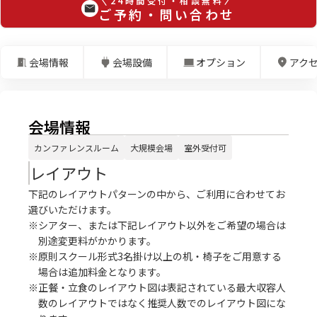
24時間受付・相談無料
ご予約・問い合わせ
会場情報
会場設備
オプション
アク
会場情報
カンファレンスルーム
大規模会場
室外受付可
レイアウト
下記のレイアウトパターンの中から、ご利用に合わせてお
選びいただけます。
※シアター、または下記レイアウト以外をご希望の場合は
別途変更料がかかります。
※原則スクール形式3名掛け以上の机・椅子をご用意する
場合は追加料金となります。
※正餐・立食のレイアウト図は表記されている最大収容人
数のレイアウトではなく推奨人数でのレイアウト図にな