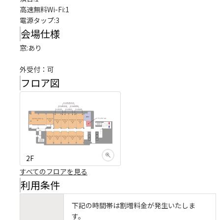
高速無料Wi-Fi
:
1
電源タップ
:
3
会場仕様
窓:あり

外受付：可
フロア図
2F
すべてのフロアを見る
利用条件
下記の時間帯は割増料金が発生いたしま
す。