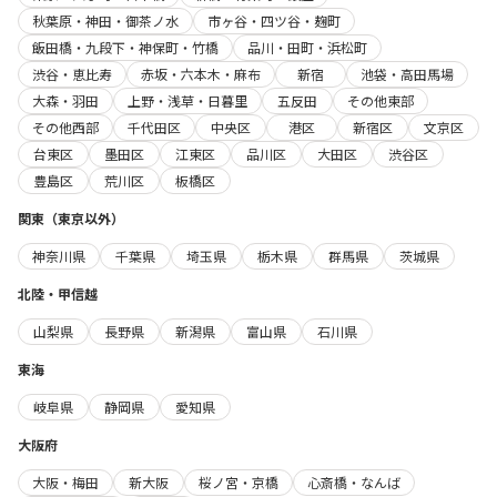
秋葉原・神田・御茶ノ水
市ヶ谷・四ツ谷・麹町
飯田橋・九段下・神保町・竹橋
品川・田町・浜松町
渋谷・恵比寿
赤坂・六本木・麻布
新宿
池袋・高田馬場
大森・羽田
上野・浅草・日暮里
五反田
その他東部
その他西部
千代田区
中央区
港区
新宿区
文京区
台東区
墨田区
江東区
品川区
大田区
渋谷区
豊島区
荒川区
板橋区
関東（東京以外）
神奈川県
千葉県
埼玉県
栃木県
群馬県
茨城県
北陸・甲信越
山梨県
長野県
新潟県
富山県
石川県
東海
岐阜県
静岡県
愛知県
大阪府
大阪・梅田
新大阪
桜ノ宮・京橋
心斎橋・なんば