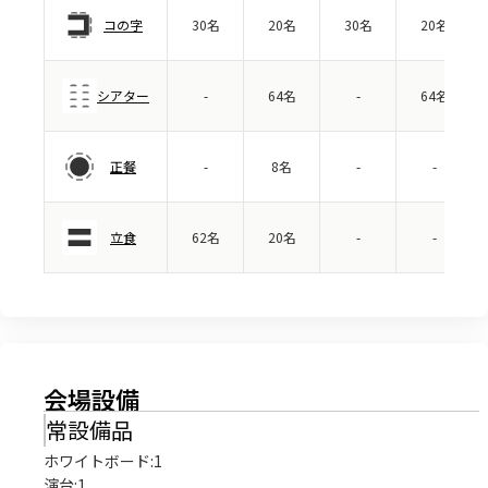
コの字
30名
20名
30名
20名
シアター
-
64名
-
64名
正餐
-
8名
-
-
立食
62名
20名
-
-
会場設備
常設備品
ホワイトボード
:
1
演台
:
1