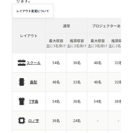
ります。
レイアウト変更について
通常
プロジェクターあり
レイアウト
最大収容
推奨収容
最大収容
推奨収容
主に3名掛け
主に2名掛け
主に3名掛け
主に2名掛け
スクール
54名
36名
48名
32名
島型
48名
32名
48名
32名
T字島
54名
36名
54名
36名
ロノ字
36名
24名
-
-