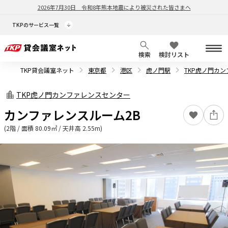
2026年7月30日
令和8年熊本地震により被災された皆さまへ
TKPのサービス一覧
検索
検討リスト
TKP貸会議室ネット
東京都
港区
虎ノ門駅
TKP虎ノ門カ
TKP虎ノ門カンファレンスセンター
カンファレンスルーム2B
(2階 / 面積 80.09㎡ / 天井高 2.55m)