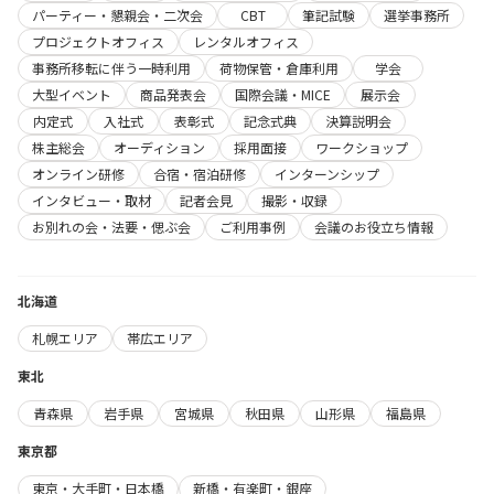
パーティー・懇親会・二次会
CBT
筆記試験
選挙事務所
プロジェクトオフィス
レンタルオフィス
事務所移転に伴う一時利用
荷物保管・倉庫利用
学会
大型イベント
商品発表会
国際会議・MICE
展示会
内定式
入社式
表彰式
記念式典
決算説明会
株主総会
オーディション
採用面接
ワークショップ
オンライン研修
合宿・宿泊研修
インターンシップ
インタビュー・取材
記者会見
撮影・収録
お別れの会・法要・偲ぶ会
ご利用事例
会議のお役立ち情報
北海道
札幌エリア
帯広エリア
東北
青森県
岩手県
宮城県
秋田県
山形県
福島県
東京都
東京・大手町・日本橋
新橋・有楽町・銀座