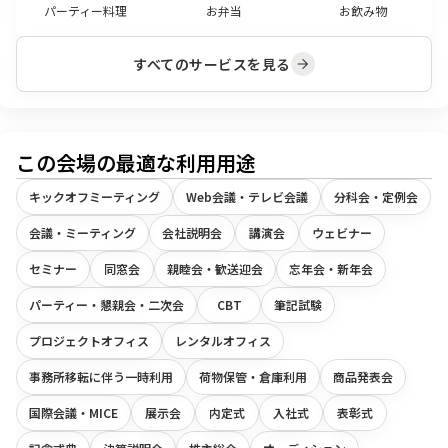
パーティー料理
お弁当
お飲み物
すべてのサービスを見る
この会場の最適な利用用途
キックオフミーティング
Web会議・テレビ会議
分科会・定例会
会議・ミーティング
会社説明会
講演会
ウェビナー
セミナー
同窓会
親睦会・歓送迎会
忘年会・新年会
パーティー・懇親会・二次会
CBT
筆記試験
プロジェクトオフィス
レンタルオフィス
事務所移転に伴う一時利用
荷物保管・倉庫利用
商品発表会
国際会議・MICE
展示会
内定式
入社式
表彰式