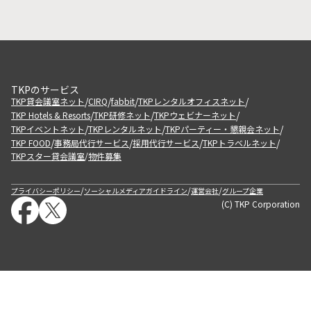
TKPのサービス
/
/
/
/
TKP貸会議室ネット
CIRQ
fabbit
TKPレンタルオフィスネット
/
/
/
TKP Hotels & Resorts
TKP研修ネット
TKPウェビナーネット
/
/
/
TKPイベントネット
TKPレンタルネット
TKPパーティー・懇親会ネット
/
/
/
/
TKP FOOD
事務局代行サービス
採用代行サービス
TKPトラベルネット
TKPスター貸会議室
物件募集
/
/
/
/
プライバシーポリシー
ソーシャルメディアガイドライン
運営会社
グループ企業
(C) TKP Corporation