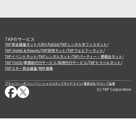
TKPのサービス
/
/
/
/
TKP貸会議室ネット
CIRQ
fabbit
TKPレンタルオフィスネット
/
/
/
TKP Hotels & Resorts
TKP研修ネット
TKPウェビナーネット
/
/
/
TKPイベントネット
TKPレンタルネット
TKPパーティー・懇親会ネット
/
/
/
/
TKP FOOD
事務局代行サービス
採用代行サービス
TKPトラベルネット
TKPスター貸会議室
物件募集
/
/
/
/
プライバシーポリシー
ソーシャルメディアガイドライン
運営会社
グループ企業
(C) TKP Corporation