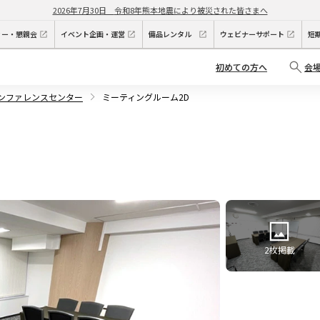
2026年7月30日
令和8年熊本地震により被災された皆さまへ
ィー・懇親会
イベント企画・運営
備品レンタル
ウェビナーサポート
短
初めての方へ
会
カンファレンスセンター
ミーティングルーム2D
2
枚掲載