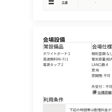
立食
-
会場設備
常設備品
会場仕
ホワイトボード
:
1
個別空調:なし
高速無料Wi-Fi
:
1
電気容量(総A数
電源タップ
:
2
LAN口数:4

窓:有

窓開閉: 不可

外受付：不
仕様詳細
利用条件
下記の時間帯は割増料金が