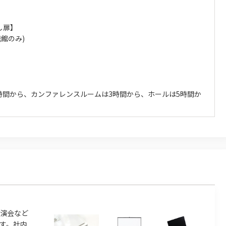
し扉】
降退館のみ)
時間から、カンファレンスルームは3時間から、ホールは5時間か
演会など
す。社内