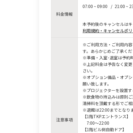
07:00 ~ 09:00
/
21:00 ~ 2
料金情報
本予約後のキャンセルはキ
利用規約・キャンセルポリ
※ご利用方法・ご利用内容
す。あらかじめご了承くだ
※準備・入室･退室は予約
※上記料金は予告なく変更
さい。
※オプション備品・オプシ
願い致します。
※プロジェクターを設置す
※飲食物の持込みは原則ご
清掃料を頂戴する形でご相
※退館は22:00までとなり
【1階TKPエントランス】
注意事項
7:00～22:00
【1階ビル側自動ドア】