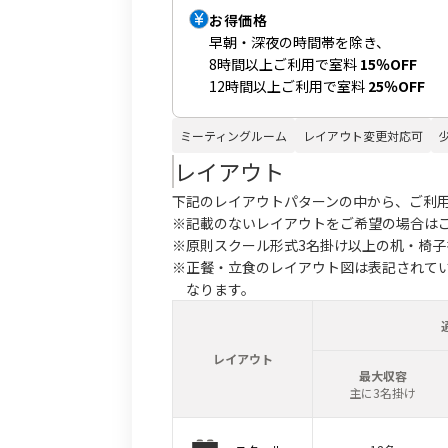
お得価格
早朝・深夜の時間帯を除き、
8時間以上ご利用で室料
15％OFF
12時間以上ご利用で室料
25％OFF
ミーティングルーム
レイアウト変更対応可
レイアウト
下記のレイアウトパターンの中から、ご利
※記載のないレイアウトをご希望の場合は
※原則スクール形式3名掛け以上の机・椅
※正餐・立食のレイアウト図は表記されて
なります。
レイアウト
最大収容
主に3名掛け