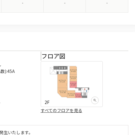
-
-
-
様
フロア図


):45A

2F
可
すべてのフロアを見る
発生いたします。