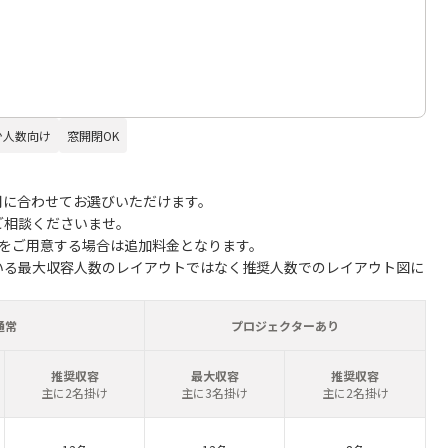
少人数向け
窓開閉OK
用に合わせてお選びいただけます。
ご相談くださいませ。
子をご用意する場合は追加料金となります。
いる最大収容人数のレイアウトではなく推奨人数でのレイアウト図に
通常
プロジェクターあり
推奨収容
最大収容
推奨収容
主に2名掛け
主に3名掛け
主に2名掛け