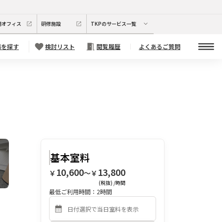
期オフィス
研修施設
TKPのサービス一覧
場を探す
検討リスト
閲覧履歴
よくあるご質問
基本室料
10,600
13,800
￥
〜￥
(税抜) /時間
最低ご利用時間：
2
時間