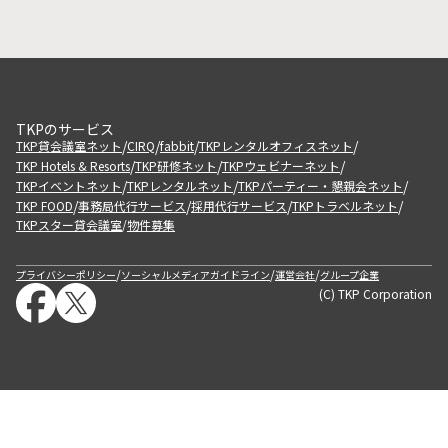
TKPのサービス
/
/
/
/
TKP貸会議室ネット
CIRQ
fabbit
TKPレンタルオフィスネット
/
/
/
TKP Hotels & Resorts
TKP研修ネット
TKPウェビナーネット
/
/
/
TKPイベントネット
TKPレンタルネット
TKPパーティー・懇親会ネット
/
/
/
/
TKP FOOD
事務局代行サービス
採用代行サービス
TKPトラベルネット
TKPスター貸会議室
物件募集
/
/
/
/
プライバシーポリシー
ソーシャルメディアガイドライン
運営会社
グループ企業
(C) TKP Corporation