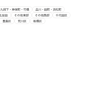
・九段下・神保町・竹橋
品川・田町・浜松町
五反田
その他東部
その他西部
千代田区
豊島区
荒川区
板橋区