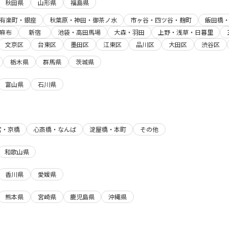
秋田県
山形県
福島県
有楽町・銀座
秋葉原・神田・御茶ノ水
市ヶ谷・四ツ谷・麹町
飯田橋
麻布
新宿
池袋・高田馬場
大森・羽田
上野・浅草・日暮里
文京区
台東区
墨田区
江東区
品川区
大田区
渋谷区
栃木県
群馬県
茨城県
富山県
石川県
宮・京橋
心斎橋・なんば
淀屋橋・本町
その他
和歌山県
香川県
愛媛県
熊本県
宮崎県
鹿児島県
沖縄県