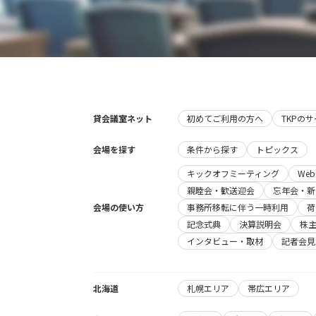
貸会議室ネット
初めてご利用の方へ
TKPの
会場を探す
条件から探す
トピックス
キックオフミーティング
We
親睦会・歓送迎会
忘年会・新
会場の使い方
事務所移転に伴う一時利用
荷
記念式典
決算説明会
株
インタビュー・取材
記者会見
北海道
札幌エリア
帯広エリア