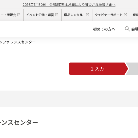
2026年7月30日
令和8年熊本地震により被災された皆さまへ
ィー・懇親会
イベント企画・運営
備品レンタル
ウェビナーサポート
短
初めての方へ
会
カンファレンスセンター
1. 入力
2
レンスセンター