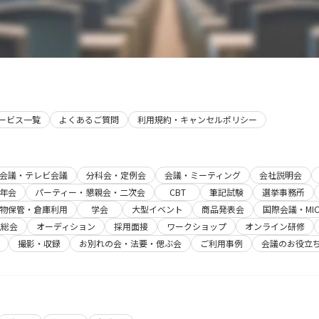
サービス一覧
よくあるご質問
利用規約・キャンセルポリシー
b会議・テレビ会議
分科会・定例会
会議・ミーティング
会社説明会
年会
パーティー・懇親会・二次会
CBT
筆記試験
選挙事務所
物保管・倉庫利用
学会
大型イベント
商品発表会
国際会議・MIC
主総会
オーディション
採用面接
ワークショップ
オンライン研修
撮影・収録
お別れの会・法要・偲ぶ会
ご利用事例
会議のお役立