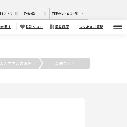
期オフィス
研修施設
TKPのサービス一覧
場を探す
検討リスト
閲覧履歴
よくあるご質問
. 入力内容の確認
3. 送信完了