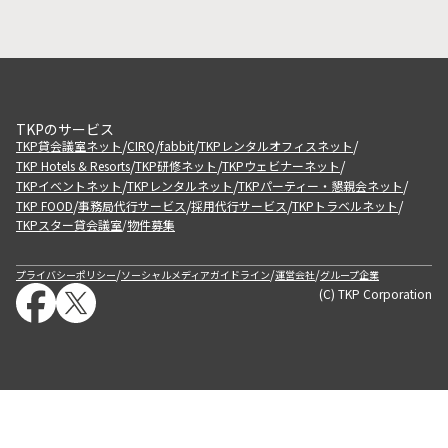
TKPのサービス
/
/
/
/
TKP貸会議室ネット
CIRQ
fabbit
TKPレンタルオフィスネット
/
/
/
TKP Hotels & Resorts
TKP研修ネット
TKPウェビナーネット
/
/
/
TKPイベントネット
TKPレンタルネット
TKPパーティー・懇親会ネット
/
/
/
/
TKP FOOD
事務局代行サービス
採用代行サービス
TKPトラベルネット
TKPスター貸会議室
物件募集
/
/
/
/
プライバシーポリシー
ソーシャルメディアガイドライン
運営会社
グループ企業
(C) TKP Corporation