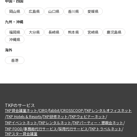
中国・四国
岡山県
広島県
山口県
香川県
愛媛県
九州・沖縄
福岡県
大分県
長崎県
熊本県
宮崎県
鹿児島県
沖縄県
海外
香港
TKPのサービス
/
/
/
/
TKP貸会議室ネット
CIRQ
fabbit
CROSSCOOP
TKPレンタルオフィスネット
/
/
/
/
TKP Hotels & Resorts
TKP研修ネット
TKPウェビナーネット
/
/
/
TKPイベントネット
TKPレンタルネット
TKPパーティー・懇親会ネット
/
/
/
/
TKP FOOD
事務局代行サービス
採用代行サービス
TKPトラベルネット
TKPスター貸会議室