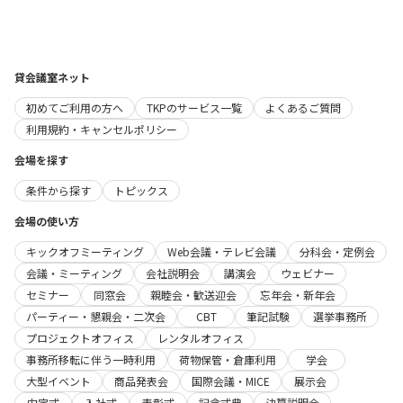
貸会議室ネット
初めてご利用の方へ
TKPのサービス一覧
よくあるご質問
利用規約・キャンセルポリシー
会場を探す
条件から探す
トピックス
会場の使い方
キックオフミーティング
Web会議・テレビ会議
分科会・定例会
会議・ミーティング
会社説明会
講演会
ウェビナー
セミナー
同窓会
親睦会・歓送迎会
忘年会・新年会
パーティー・懇親会・二次会
CBT
筆記試験
選挙事務所
プロジェクトオフィス
レンタルオフィス
事務所移転に伴う一時利用
荷物保管・倉庫利用
学会
大型イベント
商品発表会
国際会議・MICE
展示会
内定式
入社式
表彰式
記念式典
決算説明会