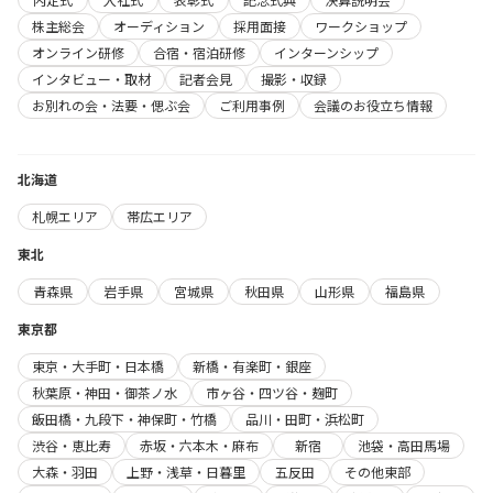
株主総会
オーディション
採用面接
ワークショップ
オンライン研修
合宿・宿泊研修
インターンシップ
インタビュー・取材
記者会見
撮影・収録
お別れの会・法要・偲ぶ会
ご利用事例
会議のお役立ち情報
北海道
札幌エリア
帯広エリア
東北
青森県
岩手県
宮城県
秋田県
山形県
福島県
東京都
東京・大手町・日本橋
新橋・有楽町・銀座
秋葉原・神田・御茶ノ水
市ヶ谷・四ツ谷・麹町
飯田橋・九段下・神保町・竹橋
品川・田町・浜松町
渋谷・恵比寿
赤坂・六本木・麻布
新宿
池袋・高田馬場
大森・羽田
上野・浅草・日暮里
五反田
その他東部