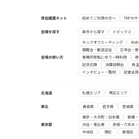
貸会議室ネット
初めてご利用の方へ
TKPの
会場を探す
条件から探す
トピックス
キックオフミーティング
We
親睦会・歓送迎会
忘年会・新
会場の使い方
事務所移転に伴う一時利用
荷
記念式典
決算説明会
株
インタビュー・取材
記者会見
北海道
札幌エリア
帯広エリア
東北
青森県
岩手県
宮城県
東京・大手町・日本橋
新橋・
東京都
渋谷・恵比寿
赤坂・六本木・
中央区
港区
新宿区