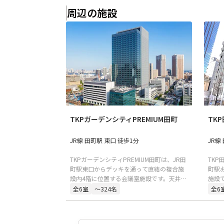
周辺の施設
TKPガーデンシティPREMIUM田町
TK
JR線 田町駅 東口 徒歩1分
JR線
TKPガーデンシティPREMIUM田町は、JR田
TK
町駅東口からデッキを通って直結の複合施
町駅
設内4階に位置する会議室施設です。天井高
施設
3mの広々とした空間は、イベントや懇親会
車で
全
6
室
〜324名
全
6
など多様な用途に対応しています。専用イ
張り
ンターネット回線を完備しており、ウェビ
株主
ナーなどの配信スタジオとしても利用可能