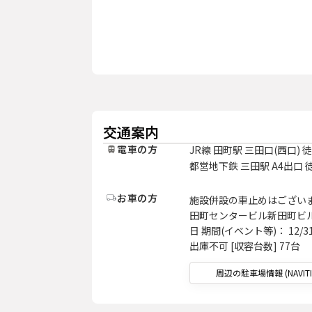
交通案内
電車の方
JR線 田町駅 三田口(西口) 
都営地下鉄 三田駅 A4出口 
お車の方
施設併設の車止めはござい
田町センタービル新田町ビル駐車
日 期間(イベント等)： 12/31
出庫不可 [収容台数] 77台
周辺の駐車場情報 (NAVITI