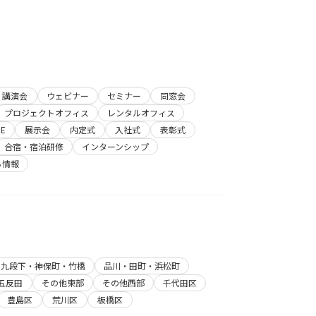
講演会
ウェビナー
セミナー
同窓会
プロジェクトオフィス
レンタルオフィス
E
展示会
内定式
入社式
表彰式
合宿・宿泊研修
インターンシップ
ち情報
・九段下・神保町・竹橋
品川・田町・浜松町
五反田
その他東部
その他西部
千代田区
豊島区
荒川区
板橋区