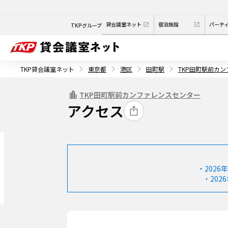
貸会議室ネット
宿泊施設
パーテ
TKPグループ
TKP貸会議室ネット
東京都
港区
田町駅
TKP田町駅前カ
TKP田町駅前カンファレンスセンター
アクセス
・202
・20