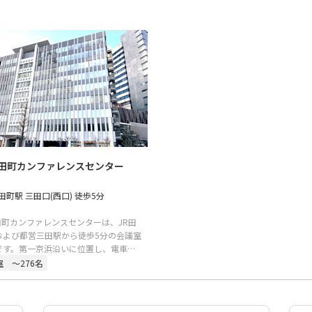
P田町カンファレンスセンター
 田町駅 三田口(西口) 徒歩5分
P田町カンファレンスセンターは、JR田
および都営三田駅から徒歩5分の会議室
です。第一京浜沿いに位置し、電車や
のアクセスにも優れています。ガラス
室
〜276名
のモダンな建物で、会議はもちろん、
総会や懇親会などにも適しています。