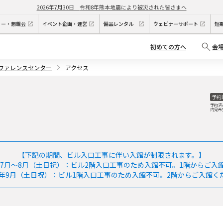
2026年7月30日
令和8年熊本地震により被災された皆さまへ
ィー・懇親会
イベント企画・運営
備品レンタル
ウェビナーサポート
短
初めての方へ
会
ンファレンスセンター
アクセス
予約
予約済
内見希
【下記の期間、ビル入口工事に伴い入館が制限されます。】
6年7月～8月（土日祝）：ビル2階入口工事のため入館不可。1階からご入
26年9月（土日祝）：ビル1階入口工事のため入館不可。2階からご入館く