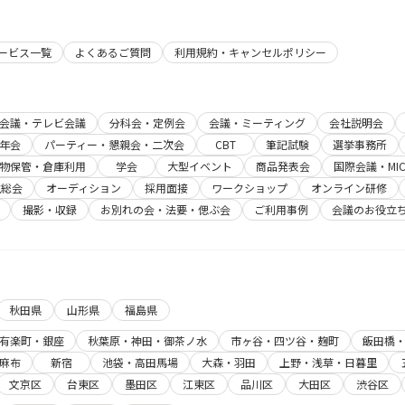
サービス一覧
よくあるご質問
利用規約・キャンセルポリシー
b会議・テレビ会議
分科会・定例会
会議・ミーティング
会社説明会
年会
パーティー・懇親会・二次会
CBT
筆記試験
選挙事務所
物保管・倉庫利用
学会
大型イベント
商品発表会
国際会議・MIC
主総会
オーディション
採用面接
ワークショップ
オンライン研修
撮影・収録
お別れの会・法要・偲ぶ会
ご利用事例
会議のお役立
秋田県
山形県
福島県
有楽町・銀座
秋葉原・神田・御茶ノ水
市ヶ谷・四ツ谷・麹町
飯田橋
麻布
新宿
池袋・高田馬場
大森・羽田
上野・浅草・日暮里
文京区
台東区
墨田区
江東区
品川区
大田区
渋谷区