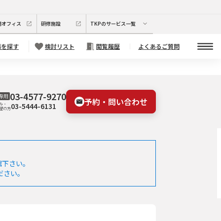
期オフィス
研修施設
TKPのサービス一覧
場を探す
検討リスト
閲覧履歴
よくあるご質問
03-4577-9270
専用
予約・問い合わせ
03-5444-6131
み・
望の方
館下さい。
ださい。