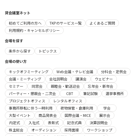
貸会議室ネット
初めてご利用の方へ
TKPのサービス一覧
よくあるご質問
利用規約・キャンセルポリシー
会場を探す
条件から探す
トピックス
会場の使い方
キックオフミーティング
Web会議・テレビ会議
分科会・定例会
会議・ミーティング
会社説明会
講演会
ウェビナー
セミナー
同窓会
親睦会・歓送迎会
忘年会・新年会
パーティー・懇親会・二次会
CBT
筆記試験
選挙事務所
プロジェクトオフィス
レンタルオフィス
事務所移転に伴う一時利用
荷物保管・倉庫利用
学会
大型イベント
商品発表会
国際会議・MICE
展示会
内定式
入社式
表彰式
記念式典
決算説明会
株主総会
オーディション
採用面接
ワークショップ