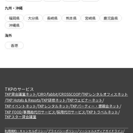
九州・沖縄
福岡県
大分県
長崎県
熊本県
宮崎県
鹿児島県
沖縄県
海外
香港
TKPのサービス
/
/
/
/
TKP貸会議室ネット
CIRQ
fabbit
CROSSCOOP
TKPレンタルオフィスネット
/
/
/
/
TKP Hotels & Resorts
TKP研修ネット
TKPウェビナーネット
/
/
/
TKPイベントネット
TKPレンタルネット
TKPパーティー・懇親会ネット
/
/
/
/
TKP FOOD
事務局代行サービス
採用代行サービス
TKPトラベルネット
TKPスター貸会議室
/
/
/
利用規約・キャンセルポリシー
プライバシーポリシー
ソーシャルメディアガイドライン