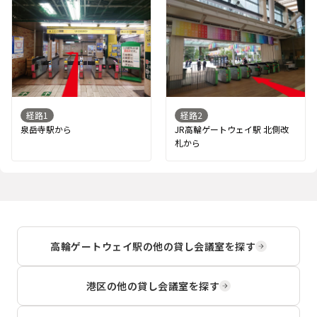
経路
1
経路
2
泉岳寺駅から
JR高輪ゲートウェイ駅 北側改
札から
高輪ゲートウェイ駅
の他の貸し会議室を探す
港区
の他の貸し会議室を探す