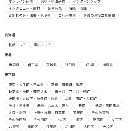
オンライン研修
合宿・宿泊研修
インターンシップ
インタビュー・取材
記者会見
撮影・収録
お別れの会・法要・偲ぶ会
ご利用事例
会議のお役立ち情報
北海道
札幌エリア
帯広エリア
東北
青森県
岩手県
宮城県
秋田県
山形県
福島県
東京都
東京・大手町・日本橋
新橋・有楽町・銀座
秋葉原・神田・御茶ノ水
市ヶ谷・四ツ谷・麹町
飯田橋・九段下・神保町・竹橋
品川・田町・浜松町
渋谷・恵比寿
赤坂・六本木・麻布
新宿
池袋・高田馬場
大森・羽田
上野・浅草・日暮里
五反田
その他東部
その他西部
千代田区
中央区
港区
新宿区
文京区
台東区
墨田区
江東区
品川区
大田区
渋谷区