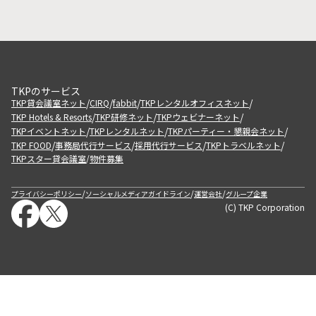
TKPのサービス
/
/
/
/
TKP貸会議室ネット
CIRQ
fabbit
TKPレンタルオフィスネット
/
/
/
TKP Hotels & Resorts
TKP研修ネット
TKPウェビナーネット
/
/
/
TKPイベントネット
TKPレンタルネット
TKPパーティー・懇親会ネット
/
/
/
/
TKP FOOD
事務局代行サービス
採用代行サービス
TKPトラベルネット
TKPスター貸会議室
物件募集
/
/
/
/
プライバシーポリシー
ソーシャルメディアガイドライン
運営会社
グループ企業
(C) TKP Corporation