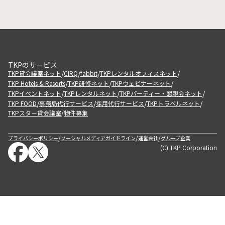
TKPのサービス
/
/
/
/
TKP貸会議室ネット
CIRQ
fabbit
TKPレンタルオフィスネット
/
/
/
TKP Hotels & Resorts
TKP研修ネット
TKPウェビナーネット
/
/
/
TKPイベントネット
TKPレンタルネット
TKPパーティー・懇親会ネット
/
/
/
/
TKP FOOD
事務局代行サービス
採用代行サービス
TKPトラベルネット
TKPスター貸会議室
物件募集
/
/
/
/
プライバシーポリシー
ソーシャルメディアガイドライン
運営会社
グループ企業
(C) TKP Corporation