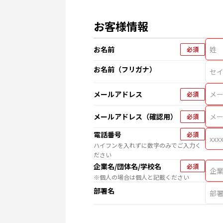
お客様情報
お名前
必須
お名前（フリガナ）
メールアドレス
必須
メールアドレス（確認用）
必須
電話番号
必須
ハイフンを入れずに数字のみでご入力く
ださい
企業名/団体名/学校名
必須
※個人の場合は個人と記載ください
部署名