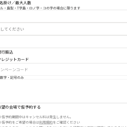
3名掛け／最大人数
ル・島型・T字島・ロノ字・コの字の場合に限ります
銀行振込
クレジットカード
数字・記号のみ
希望の会場で仮予約する
※
仮予約期間中はキャンセル料は発生しません。
※
仮予約をご希望の場合は
利用規約
をご確認ください