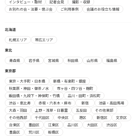
インタビュー・取材
記者会見
撮影・収録
お別れの会・法要・偲ぶ会
ご利用事例
会議のお役立ち情報
北海道
札幌エリア
帯広エリア
東北
青森県
岩手県
宮城県
秋田県
山形県
福島県
東京都
東京・大手町・日本橋
新橋・有楽町・銀座
秋葉原・神田・御茶ノ水
市ヶ谷・四ツ谷・麹町
飯田橋・九段下・神保町・竹橋
品川・田町・浜松町
渋谷・恵比寿
赤坂・六本木・麻布
新宿
池袋・高田馬場
大森・羽田
上野・浅草・日暮里
五反田
その他東部
その他西部
千代田区
中央区
港区
新宿区
文京区
台東区
墨田区
江東区
品川区
大田区
渋谷区
豊島区
荒川区
板橋区