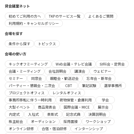
貸会議室ネット
初めてご利用の方へ
TKPのサービス一覧
よくあるご質問
利用規約・キャンセルポリシー
会場を探す
条件から探す
トピックス
会場の使い方
キックオフミーティング
Web会議・テレビ会議
分科会・定例会
会議・ミーティング
会社説明会
講演会
ウェビナー
セミナー
同窓会
親睦会・歓送迎会
忘年会・新年会
パーティー・懇親会・二次会
CBT
筆記試験
選挙事務所
プロジェクトオフィス
レンタルオフィス
事務所移転に伴う一時利用
荷物保管・倉庫利用
学会
大型イベント
商品発表会
国際会議・MICE
展示会
内定式
入社式
表彰式
記念式典
決算説明会
株主総会
オーディション
採用面接
ワークショップ
オンライン研修
合宿・宿泊研修
インターンシップ