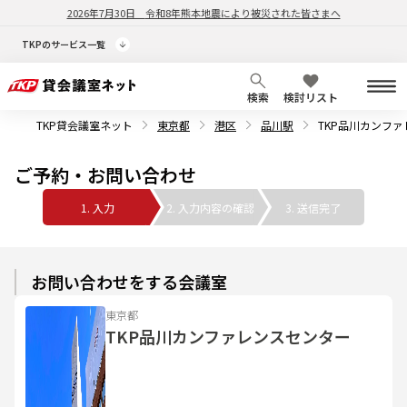
2026年7月30日
令和8年熊本地震により被災された皆さまへ
TKPのサービス一覧
検索
検討リスト
TKP貸会議室ネット
東京都
港区
品川駅
TKP品川カンフ
ご予約・お問い合わせ
1. 入力
2. 入力内容の確認
3. 送信完了
お問い合わせをする会議室
東京都
TKP品川カンファレンスセンター