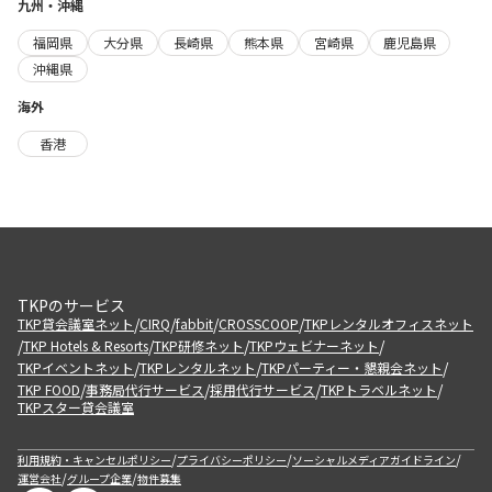
九州・沖縄
福岡県
大分県
長崎県
熊本県
宮崎県
鹿児島県
沖縄県
海外
香港
TKPのサービス
/
/
/
/
TKP貸会議室ネット
CIRQ
fabbit
CROSSCOOP
TKPレンタルオフィスネット
/
/
/
/
TKP Hotels & Resorts
TKP研修ネット
TKPウェビナーネット
/
/
/
TKPイベントネット
TKPレンタルネット
TKPパーティー・懇親会ネット
/
/
/
/
TKP FOOD
事務局代行サービス
採用代行サービス
TKPトラベルネット
TKPスター貸会議室
/
/
/
利用規約・キャンセルポリシー
プライバシーポリシー
ソーシャルメディアガイドライン
/
/
運営会社
グループ企業
物件募集