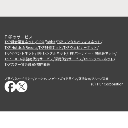
TKPのサービス
/
/
/
/
TKP貸会議室ネット
CIRQ
fabbit
TKPレンタルオフィスネット
/
/
/
TKP Hotels & Resorts
TKP研修ネット
TKPウェビナーネット
/
/
/
TKPイベントネット
TKPレンタルネット
TKPパーティー・懇親会ネット
/
/
/
/
TKP FOOD
事務局代行サービス
採用代行サービス
TKPトラベルネット
TKPスター貸会議室
物件募集
/
/
/
/
プライバシーポリシー
ソーシャルメディアガイドライン
運営会社
グループ企業
(C) TKP Corporation