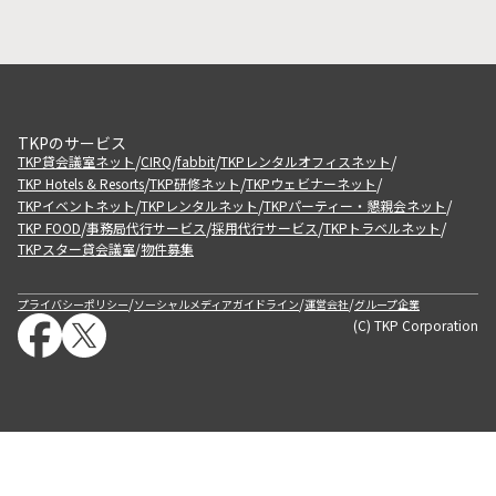
TKPのサービス
/
/
/
/
TKP貸会議室ネット
CIRQ
fabbit
TKPレンタルオフィスネット
/
/
/
TKP Hotels & Resorts
TKP研修ネット
TKPウェビナーネット
/
/
/
TKPイベントネット
TKPレンタルネット
TKPパーティー・懇親会ネット
/
/
/
/
TKP FOOD
事務局代行サービス
採用代行サービス
TKPトラベルネット
TKPスター貸会議室
物件募集
/
/
/
/
プライバシーポリシー
ソーシャルメディアガイドライン
運営会社
グループ企業
(C) TKP Corporation