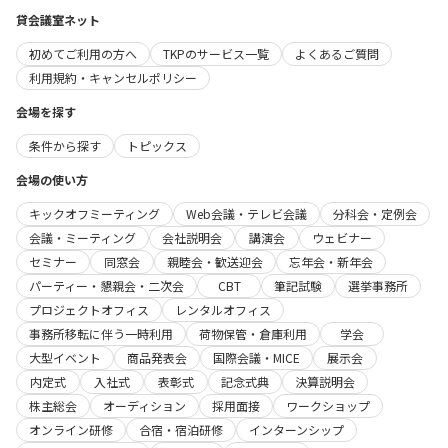
貸会議室ネット
初めてご利用の方へ
TKPのサービス一覧
よくあるご質問
利用規約・キャンセルポリシー
会場を探す
条件から探す
トピックス
会場の使い方
キックオフミーティング
Web会議・テレビ会議
分科会・定例会
会議・ミーティング
会社説明会
講演会
ウェビナー
セミナー
同窓会
親睦会・歓送迎会
忘年会・新年会
パーティー・懇親会・二次会
CBT
筆記試験
選挙事務所
プロジェクトオフィス
レンタルオフィス
事務所移転に伴う一時利用
荷物保管・倉庫利用
学会
大型イベント
商品発表会
国際会議・MICE
展示会
内定式
入社式
表彰式
記念式典
決算説明会
株主総会
オーディション
採用面接
ワークショップ
オンライン研修
合宿・宿泊研修
インターンシップ