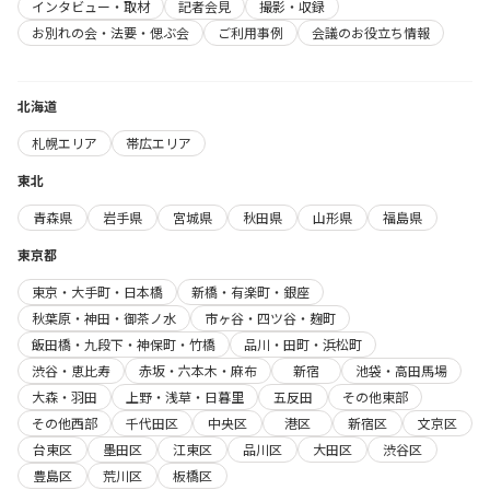
インタビュー・取材
記者会見
撮影・収録
お別れの会・法要・偲ぶ会
ご利用事例
会議のお役立ち情報
北海道
札幌エリア
帯広エリア
東北
青森県
岩手県
宮城県
秋田県
山形県
福島県
東京都
東京・大手町・日本橋
新橋・有楽町・銀座
秋葉原・神田・御茶ノ水
市ヶ谷・四ツ谷・麹町
飯田橋・九段下・神保町・竹橋
品川・田町・浜松町
渋谷・恵比寿
赤坂・六本木・麻布
新宿
池袋・高田馬場
大森・羽田
上野・浅草・日暮里
五反田
その他東部
その他西部
千代田区
中央区
港区
新宿区
文京区
台東区
墨田区
江東区
品川区
大田区
渋谷区
豊島区
荒川区
板橋区