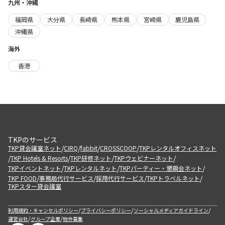
九州・沖縄
福岡県
大分県
長崎県
熊本県
宮崎県
鹿児島県
沖縄県
海外
香港
TKPのサービス
/
/
/
/
TKP貸会議室ネット
CIRQ
fabbit
CROSSCOOP
TKPレンタルオフィスネット
/
/
/
/
TKP Hotels & Resorts
TKP研修ネット
TKPウェビナーネット
/
/
/
TKPイベントネット
TKPレンタルネット
TKPパーティー・懇親会ネット
/
/
/
/
TKP FOOD
事務局代行サービス
採用代行サービス
TKPトラベルネット
TKPスター貸会議室
/
/
/
利用規約・キャンセルポリシー
プライバシーポリシー
ソーシャルメディアガイドライン
/
/
運営会社
グループ企業
物件募集