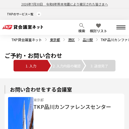
2026年7月30日
令和8年熊本地震により被災された皆さまへ
TKPのサービス一覧
検索
検討リスト
TKP貸会議室ネット
東京都
港区
品川駅
TKP品川カンフ
ご予約・お問い合わせ
1. 入力
2. 入力内容の確認
3. 送信完了
お問い合わせをする会議室
東京都
TKP品川カンファレンスセンター