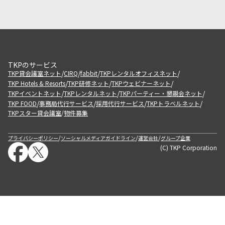
TKPのサービス
/
/
/
/
TKP貸会議室ネット
CIRQ
fabbit
TKPレンタルオフィスネット
/
/
/
TKP Hotels & Resorts
TKP研修ネット
TKPウェビナーネット
/
/
/
TKPイベントネット
TKPレンタルネット
TKPパーティー・懇親会ネット
/
/
/
/
TKP FOOD
事務局代行サービス
採用代行サービス
TKPトラベルネット
TKPスター貸会議室
物件募集
/
/
/
/
プライバシーポリシー
ソーシャルメディアガイドライン
運営会社
グループ企業
(C) TKP Corporation