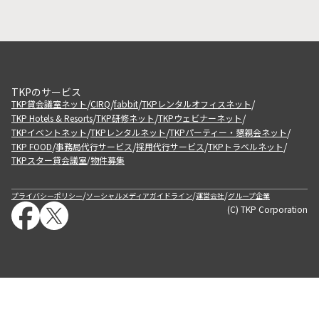
TKPのサービス
/
/
/
/
TKP貸会議室ネット
CIRQ
fabbit
TKPレンタルオフィスネット
/
/
/
TKP Hotels & Resorts
TKP研修ネット
TKPウェビナーネット
/
/
/
TKPイベントネット
TKPレンタルネット
TKPパーティー・懇親会ネット
/
/
/
/
TKP FOOD
事務局代行サービス
採用代行サービス
TKPトラベルネット
TKPスター貸会議室
物件募集
/
/
/
/
プライバシーポリシー
ソーシャルメディアガイドライン
運営会社
グループ企業
(C) TKP Corporation