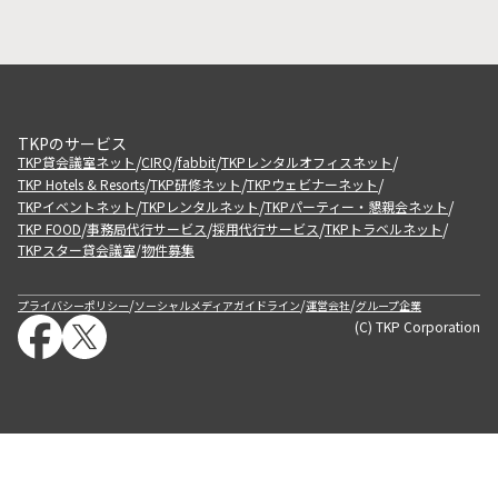
TKPのサービス
/
/
/
/
TKP貸会議室ネット
CIRQ
fabbit
TKPレンタルオフィスネット
/
/
/
TKP Hotels & Resorts
TKP研修ネット
TKPウェビナーネット
/
/
/
TKPイベントネット
TKPレンタルネット
TKPパーティー・懇親会ネット
/
/
/
/
TKP FOOD
事務局代行サービス
採用代行サービス
TKPトラベルネット
TKPスター貸会議室
物件募集
/
/
/
/
プライバシーポリシー
ソーシャルメディアガイドライン
運営会社
グループ企業
(C) TKP Corporation