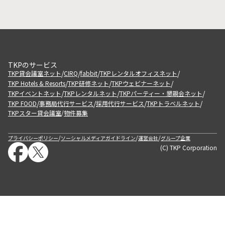
TKPのサービス
/
/
/
/
TKP貸会議室ネット
CIRQ
fabbit
TKPレンタルオフィスネット
/
/
/
TKP Hotels & Resorts
TKP研修ネット
TKPウェビナーネット
/
/
/
TKPイベントネット
TKPレンタルネット
TKPパーティー・懇親会ネット
/
/
/
/
TKP FOOD
事務局代行サービス
採用代行サービス
TKPトラベルネット
TKPスター貸会議室
物件募集
/
/
/
/
プライバシーポリシー
ソーシャルメディアガイドライン
運営会社
グループ企業
(C) TKP Corporation