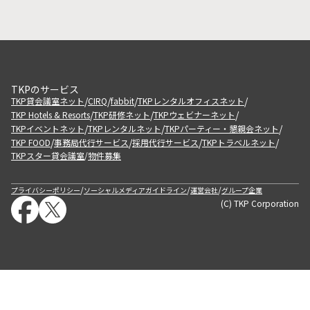
TKPのサービス
/
/
/
/
TKP貸会議室ネット
CIRQ
fabbit
TKPレンタルオフィスネット
/
/
/
TKP Hotels & Resorts
TKP研修ネット
TKPウェビナーネット
/
/
/
TKPイベントネット
TKPレンタルネット
TKPパーティー・懇親会ネット
/
/
/
/
TKP FOOD
事務局代行サービス
採用代行サービス
TKPトラベルネット
TKPスター貸会議室
物件募集
/
/
/
/
プライバシーポリシー
ソーシャルメディアガイドライン
運営会社
グループ企業
(C) TKP Corporation