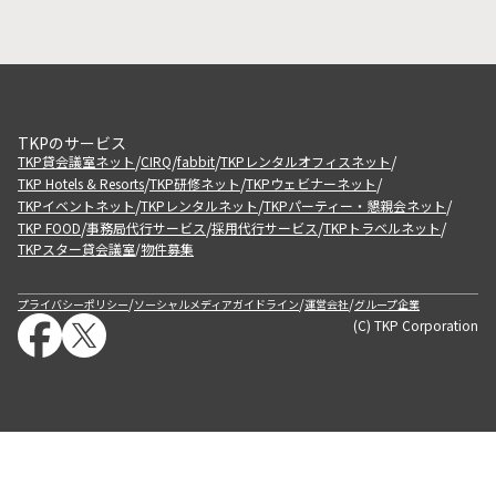
TKPのサービス
/
/
/
/
TKP貸会議室ネット
CIRQ
fabbit
TKPレンタルオフィスネット
/
/
/
TKP Hotels & Resorts
TKP研修ネット
TKPウェビナーネット
/
/
/
TKPイベントネット
TKPレンタルネット
TKPパーティー・懇親会ネット
/
/
/
/
TKP FOOD
事務局代行サービス
採用代行サービス
TKPトラベルネット
TKPスター貸会議室
物件募集
/
/
/
/
プライバシーポリシー
ソーシャルメディアガイドライン
運営会社
グループ企業
(C) TKP Corporation