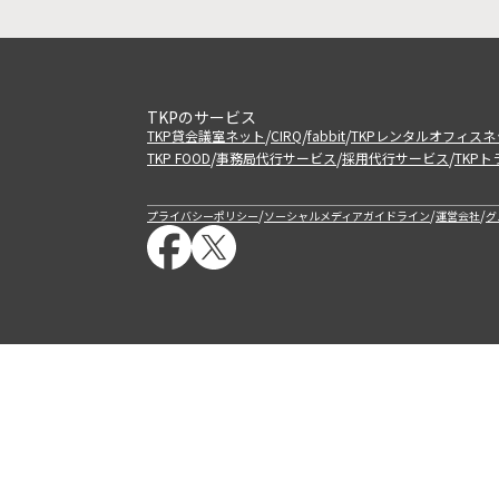
TKPのサービス
/
/
/
TKP貸会議室ネット
CIRQ
fabbit
TKPレンタルオフィスネ
/
/
/
TKP FOOD
事務局代行サービス
採用代行サービス
TKP
/
/
/
プライバシーポリシー
ソーシャルメディアガイドライン
運営会社
グ