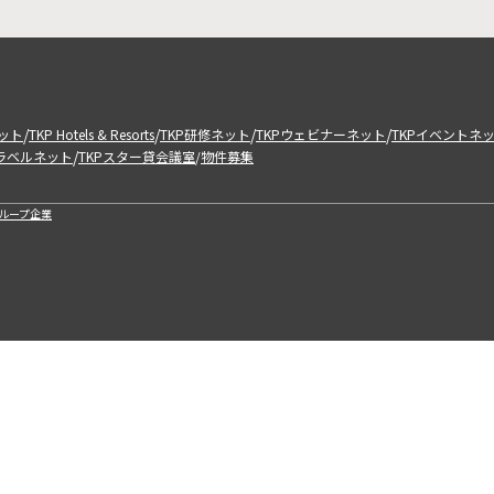
/
/
/
/
ット
TKP Hotels & Resorts
TKP研修ネット
TKPウェビナーネット
TKPイベントネ
/
トラベルネット
TKPスター貸会議室
物件募集
/
ループ企業