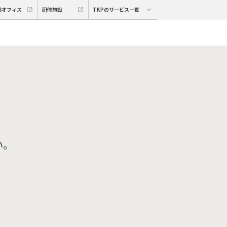
期オフィス
研修施設
TKPのサービス一覧
い。