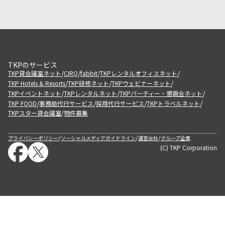
TKPのサービス
/
/
/
/
TKP貸会議室ネット
CIRQ
fabbit
TKPレンタルオフィスネット
/
/
/
TKP Hotels & Resorts
TKP研修ネット
TKPウェビナーネット
/
/
/
TKPイベントネット
TKPレンタルネット
TKPパーティー・懇親会ネット
/
/
/
/
TKP FOOD
事務局代行サービス
採用代行サービス
TKPトラベルネット
TKPスター貸会議室
物件募集
/
/
/
/
プライバシーポリシー
ソーシャルメディアガイドライン
運営会社
グループ企業
(C) TKP Corporation