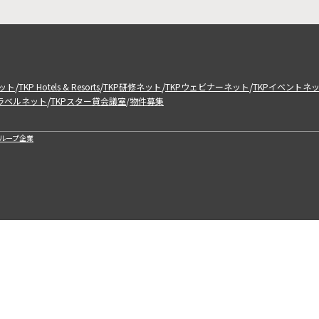
/
/
/
/
ット
TKP Hotels & Resorts
TKP研修ネット
TKPウェビナーネット
TKPイベントネ
/
トラベルネット
TKPスター貸会議室
物件募集
/
ループ企業