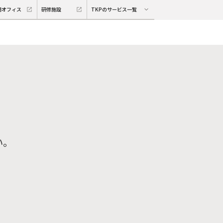
期オフィス
研修施設
TKPのサービス一覧
い。