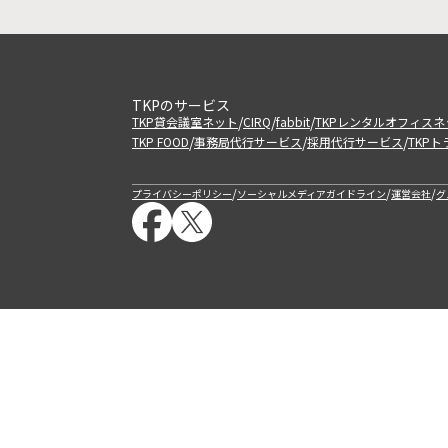
TKPのサービス
/
/
/
TKP貸会議室ネット
CIRQ
fabbit
TKPレンタルオフィスネ
/
/
/
TKP FOOD
事務局代行サービス
採用代行サービス
TKP
/
/
/
プライバシーポリシー
ソーシャルメディアガイドライン
運営会社
グ