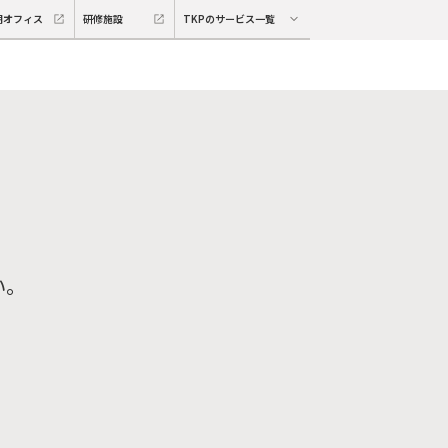
期オフィス
研修施設
TKPのサービス一覧
い。