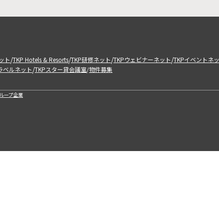
/
/
/
/
ット
TKP Hotels & Resorts
TKP研修ネット
TKPウェビナーネット
TKPイベントネ
/
トラベルネット
TKPスター貸会議室
物件募集
/
ループ企業