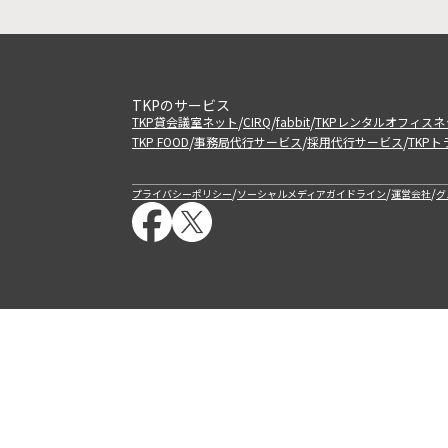
TKPのサービス
/
/
/
TKP貸会議室ネット
CIRQ
fabbit
TKPレンタルオフィスネ
/
/
/
TKP FOOD
事務局代行サービス
採用代行サービス
TKP
/
/
/
プライバシーポリシー
ソーシャルメディアガイドライン
運営会社
グ