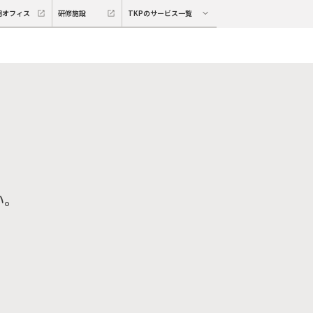
期オフィス
研修施設
TKPのサービス一覧
い。