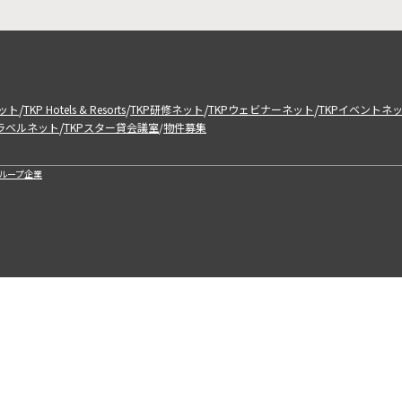
/
/
/
/
ット
TKP Hotels & Resorts
TKP研修ネット
TKPウェビナーネット
TKPイベントネ
/
トラベルネット
TKPスター貸会議室
物件募集
/
ループ企業