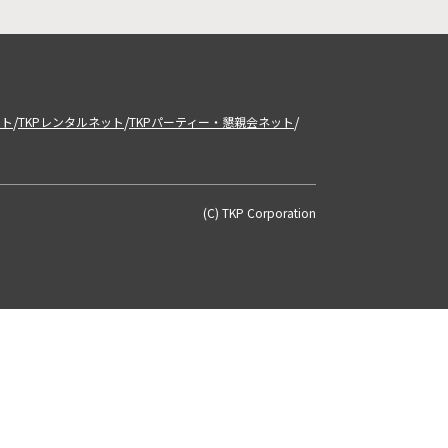
/
/
/
ット
TKPレンタルネット
TKPパーティー・懇親会ネット
(C) TKP Corporation