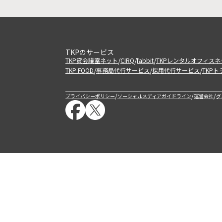
TKPのサービス
/
/
/
TKP貸会議室ネット
CIRQ
fabbit
TKPレンタルオフィスネ
/
/
/
TKP FOOD
事務局代行サービス
採用代行サービス
TKP
/
/
/
プライバシーポリシー
ソーシャルメディアガイドライン
運営会社
グ