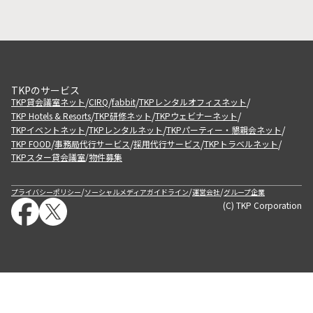
TKPのサービス
/
/
/
/
TKP貸会議室ネット
CIRQ
fabbit
TKPレンタルオフィスネット
/
/
/
TKP Hotels & Resorts
TKP研修ネット
TKPウェビナーネット
/
/
/
TKPイベントネット
TKPレンタルネット
TKPパーティー・懇親会ネット
/
/
/
/
TKP FOOD
事務局代行サービス
採用代行サービス
TKPトラベルネット
TKPスター貸会議室
物件募集
/
/
/
/
プライバシーポリシー
ソーシャルメディアガイドライン
運営会社
グループ企業
(C) TKP Corporation