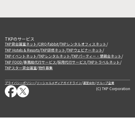
TKPのサービス
/
/
/
/
TKP貸会議室ネット
CIRQ
fabbit
TKPレンタルオフィスネット
/
/
/
TKP Hotels & Resorts
TKP研修ネット
TKPウェビナーネット
/
/
/
TKPイベントネット
TKPレンタルネット
TKPパーティー・懇親会ネット
/
/
/
/
TKP FOOD
事務局代行サービス
採用代行サービス
TKPトラベルネット
TKPスター貸会議室
物件募集
/
/
/
/
プライバシーポリシー
ソーシャルメディアガイドライン
運営会社
グループ企業
(C) TKP Corporation