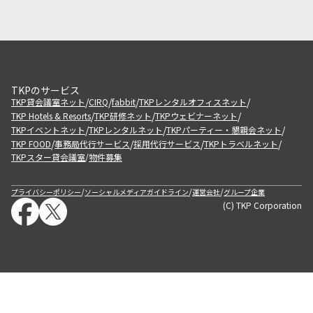
TKPのサービス
/
/
/
/
TKP貸会議室ネット
CIRQ
fabbit
TKPレンタルオフィスネット
/
/
/
TKP Hotels & Resorts
TKP研修ネット
TKPウェビナーネット
/
/
/
TKPイベントネット
TKPレンタルネット
TKPパーティー・懇親会ネット
/
/
/
/
TKP FOOD
事務局代行サービス
採用代行サービス
TKPトラベルネット
TKPスター貸会議室
物件募集
/
/
/
/
プライバシーポリシー
ソーシャルメディアガイドライン
運営会社
グループ企業
(C) TKP Corporation