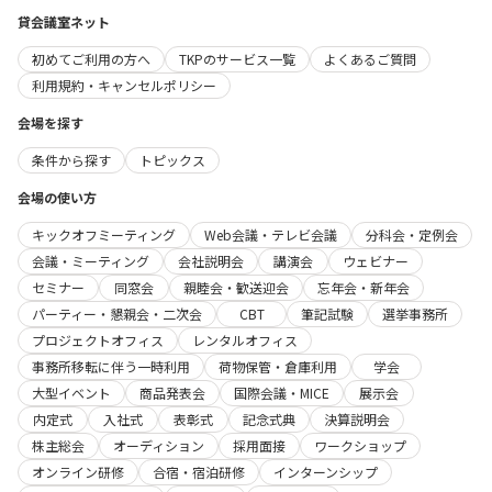
貸会議室ネット
初めてご利用の方へ
TKPのサービス一覧
よくあるご質問
利用規約・キャンセルポリシー
会場を探す
条件から探す
トピックス
会場の使い方
キックオフミーティング
Web会議・テレビ会議
分科会・定例会
会議・ミーティング
会社説明会
講演会
ウェビナー
セミナー
同窓会
親睦会・歓送迎会
忘年会・新年会
パーティー・懇親会・二次会
CBT
筆記試験
選挙事務所
プロジェクトオフィス
レンタルオフィス
事務所移転に伴う一時利用
荷物保管・倉庫利用
学会
大型イベント
商品発表会
国際会議・MICE
展示会
内定式
入社式
表彰式
記念式典
決算説明会
株主総会
オーディション
採用面接
ワークショップ
オンライン研修
合宿・宿泊研修
インターンシップ