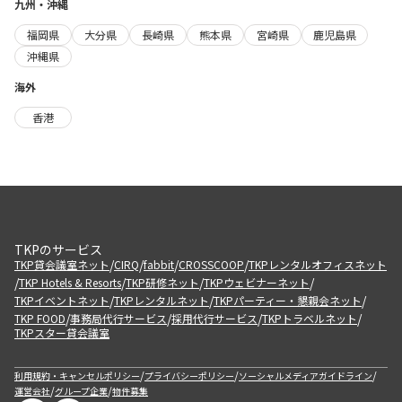
九州・沖縄
福岡県
大分県
長崎県
熊本県
宮崎県
鹿児島県
沖縄県
海外
香港
TKPのサービス
/
/
/
/
TKP貸会議室ネット
CIRQ
fabbit
CROSSCOOP
TKPレンタルオフィスネット
/
/
/
/
TKP Hotels & Resorts
TKP研修ネット
TKPウェビナーネット
/
/
/
TKPイベントネット
TKPレンタルネット
TKPパーティー・懇親会ネット
/
/
/
/
TKP FOOD
事務局代行サービス
採用代行サービス
TKPトラベルネット
TKPスター貸会議室
/
/
/
利用規約・キャンセルポリシー
プライバシーポリシー
ソーシャルメディアガイドライン
/
/
運営会社
グループ企業
物件募集