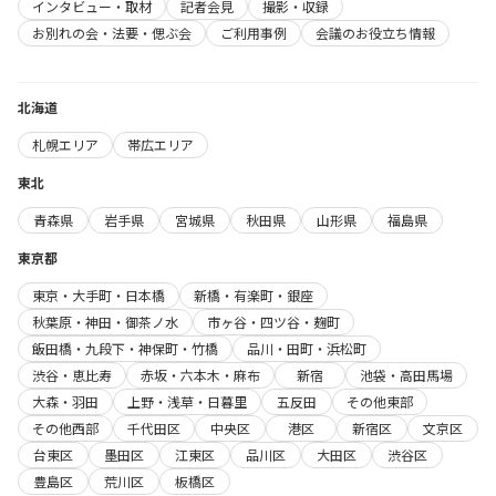
インタビュー・取材
記者会見
撮影・収録
お別れの会・法要・偲ぶ会
ご利用事例
会議のお役立ち情報
北海道
札幌エリア
帯広エリア
東北
青森県
岩手県
宮城県
秋田県
山形県
福島県
東京都
東京・大手町・日本橋
新橋・有楽町・銀座
秋葉原・神田・御茶ノ水
市ヶ谷・四ツ谷・麹町
飯田橋・九段下・神保町・竹橋
品川・田町・浜松町
渋谷・恵比寿
赤坂・六本木・麻布
新宿
池袋・高田馬場
大森・羽田
上野・浅草・日暮里
五反田
その他東部
その他西部
千代田区
中央区
港区
新宿区
文京区
台東区
墨田区
江東区
品川区
大田区
渋谷区
豊島区
荒川区
板橋区