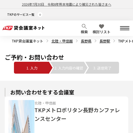
2026年7月30日
令和8年熊本地震により被災された皆さまへ
TKPのサービス一覧
検索
検討リスト
TKP貸会議室ネット
北陸・甲信越
長野県
長野駅
TKPメ
ご予約・お問い合わせ
1. 入力
2. 入力内容の確認
3. 送信完了
お問い合わせをする会議室
北陸・甲信越
TKPメトロポリタン長野カンファレ
ンスセンター