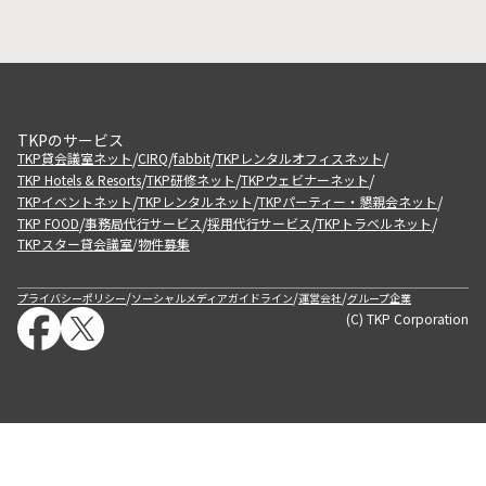
TKPのサービス
/
/
/
/
TKP貸会議室ネット
CIRQ
fabbit
TKPレンタルオフィスネット
/
/
/
TKP Hotels & Resorts
TKP研修ネット
TKPウェビナーネット
/
/
/
TKPイベントネット
TKPレンタルネット
TKPパーティー・懇親会ネット
/
/
/
/
TKP FOOD
事務局代行サービス
採用代行サービス
TKPトラベルネット
TKPスター貸会議室
物件募集
/
/
/
/
プライバシーポリシー
ソーシャルメディアガイドライン
運営会社
グループ企業
(C) TKP Corporation