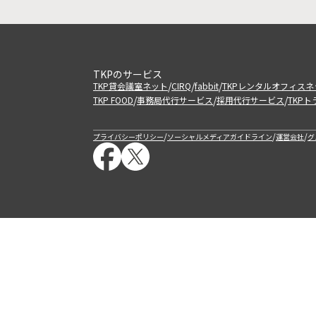
TKPのサービス
/
/
/
TKP貸会議室ネット
CIRQ
fabbit
TKPレンタルオフィスネ
/
/
/
TKP FOOD
事務局代行サービス
採用代行サービス
TKP
/
/
/
プライバシーポリシー
ソーシャルメディアガイドライン
運営会社
グ