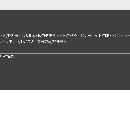
/
/
/
/
ット
TKP Hotels & Resorts
TKP研修ネット
TKPウェビナーネット
TKPイベントネ
/
トラベルネット
TKPスター貸会議室
物件募集
/
ループ企業