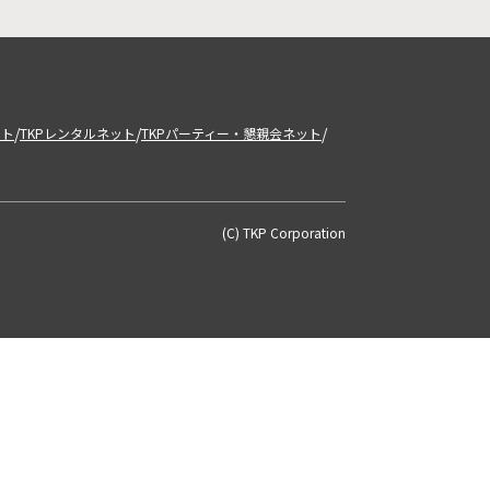
/
/
/
ット
TKPレンタルネット
TKPパーティー・懇親会ネット
(C) TKP Corporation