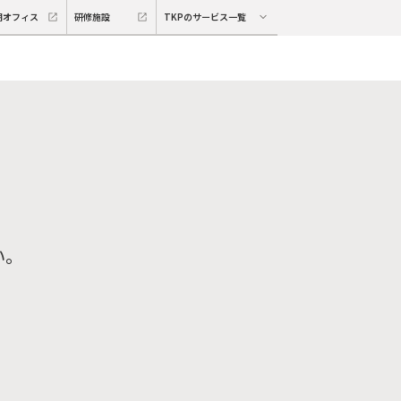
期オフィス
研修施設
TKPのサービス一覧
い。