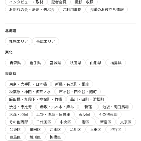
インタビュー・取材
記者会見
撮影・収録
お別れの会・法要・偲ぶ会
ご利用事例
会議のお役立ち情報
北海道
札幌エリア
帯広エリア
東北
青森県
岩手県
宮城県
秋田県
山形県
福島県
東京都
東京・大手町・日本橋
新橋・有楽町・銀座
秋葉原・神田・御茶ノ水
市ヶ谷・四ツ谷・麹町
飯田橋・九段下・神保町・竹橋
品川・田町・浜松町
渋谷・恵比寿
赤坂・六本木・麻布
新宿
池袋・高田馬場
大森・羽田
上野・浅草・日暮里
五反田
その他東部
その他西部
千代田区
中央区
港区
新宿区
文京区
台東区
墨田区
江東区
品川区
大田区
渋谷区
豊島区
荒川区
板橋区