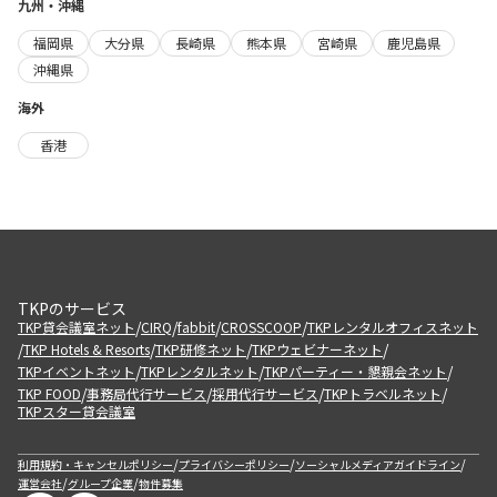
九州・沖縄
福岡県
大分県
長崎県
熊本県
宮崎県
鹿児島県
沖縄県
海外
香港
TKPのサービス
/
/
/
/
TKP貸会議室ネット
CIRQ
fabbit
CROSSCOOP
TKPレンタルオフィスネット
/
/
/
/
TKP Hotels & Resorts
TKP研修ネット
TKPウェビナーネット
/
/
/
TKPイベントネット
TKPレンタルネット
TKPパーティー・懇親会ネット
/
/
/
/
TKP FOOD
事務局代行サービス
採用代行サービス
TKPトラベルネット
TKPスター貸会議室
/
/
/
利用規約・キャンセルポリシー
プライバシーポリシー
ソーシャルメディアガイドライン
/
/
運営会社
グループ企業
物件募集