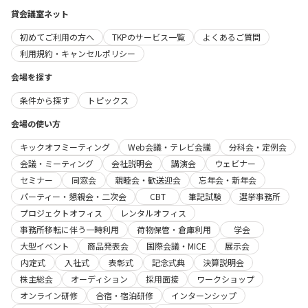
貸会議室ネット
初めてご利用の方へ
TKPのサービス一覧
よくあるご質問
利用規約・キャンセルポリシー
会場を探す
条件から探す
トピックス
会場の使い方
キックオフミーティング
Web会議・テレビ会議
分科会・定例会
会議・ミーティング
会社説明会
講演会
ウェビナー
セミナー
同窓会
親睦会・歓送迎会
忘年会・新年会
パーティー・懇親会・二次会
CBT
筆記試験
選挙事務所
プロジェクトオフィス
レンタルオフィス
事務所移転に伴う一時利用
荷物保管・倉庫利用
学会
大型イベント
商品発表会
国際会議・MICE
展示会
内定式
入社式
表彰式
記念式典
決算説明会
株主総会
オーディション
採用面接
ワークショップ
オンライン研修
合宿・宿泊研修
インターンシップ