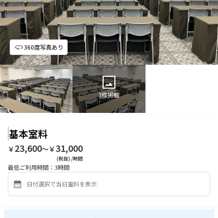
360度写真あり
3
枚掲載
基本室料
23,600
31,000
￥
〜￥
(税抜) /時間
最低ご利用時間：
3
時間