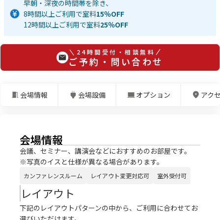
早朝・深夜の時間帯を除き、
8時間以上ご利用で室料
15％OFF
12時間以上ご利用で室料
25％OFF
24時間受付・相談無料
ご予約・問い合わせ
会場情報
会場設備
オプション
アク
会場情報
会議、セミナー、講演会などにおすすめのお部屋です。
※写真のイスと仕様が異なる場合があります。
カンファレンスルーム
レイアウト変更対応可
室外受付可
レイアウト
下記のレイアウトパターンの中から、ご利用に合わせてお
選びいただけます。