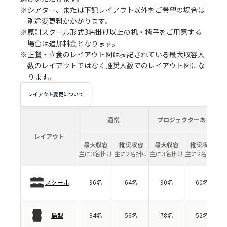
※シアター、または下記レイアウト以外をご希望の場合は
別途変更料がかかります。
※原則スクール形式3名掛け以上の机・椅子をご用意する
場合は追加料金となります。
※正餐・立食のレイアウト図は表記されている最大収容人
数のレイアウトではなく推奨人数でのレイアウト図にな
ります。
レイアウト変更について
通常
プロジェクターあり
レイアウト
最大収容
推奨収容
最大収容
推奨収容
主に3名掛け
主に2名掛け
主に3名掛け
主に2名掛け
スクール
96名
64名
90名
60名
島型
84名
56名
78名
52名