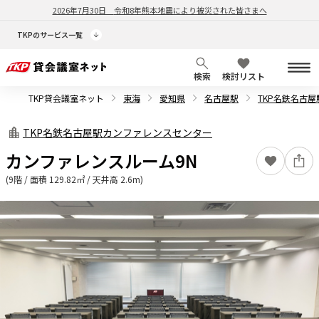
2026年7月30日
令和8年熊本地震により被災された皆さまへ
TKPのサービス一覧
検索
検討リスト
TKP貸会議室ネット
東海
愛知県
名古屋駅
TKP名鉄名古
TKP名鉄名古屋駅カンファレンスセンター
カンファレンスルーム9N
(9階 / 面積 129.82㎡ / 天井高 2.6m)