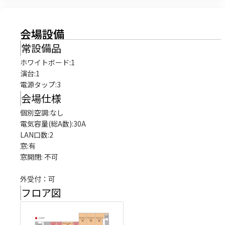
会場設備
常設備品
ホワイトボード
:
1
演台
:
1
電源タップ
:
3
会場仕様
個別空調:なし

電気容量(総A数):30A

LAN口数:2

窓:有

窓開閉: 不可

外受付：可
フロア図