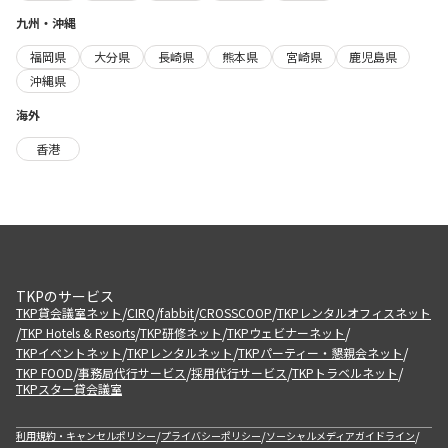
九州・沖縄
福岡県
大分県
長崎県
熊本県
宮崎県
鹿児島県
沖縄県
海外
香港
TKPのサービス
/
/
/
/
TKP貸会議室ネット
CIRQ
fabbit
CROSSCOOP
TKPレンタルオフィスネット
/
/
/
/
TKP Hotels & Resorts
TKP研修ネット
TKPウェビナーネット
/
/
/
TKPイベントネット
TKPレンタルネット
TKPパーティー・懇親会ネット
/
/
/
/
TKP FOOD
事務局代行サービス
採用代行サービス
TKPトラベルネット
TKPスター貸会議室
/
/
/
利用規約・キャンセルポリシー
プライバシーポリシー
ソーシャルメディアガイドライン