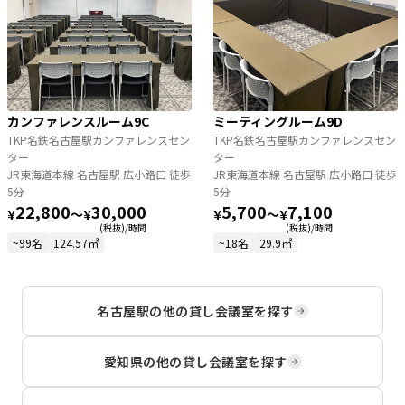
カンファレンスルーム9C
ミーティングルーム9D
TKP名鉄名古屋駅カンファレンスセン
TKP名鉄名古屋駅カンファレンスセン
ター
ター
JR東海道本線 名古屋駅 広小路口 徒歩
JR東海道本線 名古屋駅 広小路口 徒歩
5分
5分
22,800
30,000
5,700
7,100
¥
〜
¥
¥
〜
¥
(税抜)/時間
(税抜)/時間
~99名
124.57㎡
~18名
29.9㎡
名古屋駅
の他の貸し会議室を探す
愛知県
の他の貸し会議室を探す