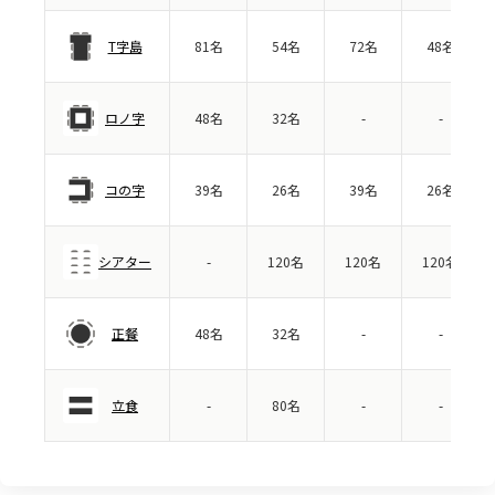
T字島
81名
54名
72名
48名
ロノ字
48名
32名
-
-
コの字
39名
26名
39名
26名
シアター
-
120名
120名
120名
正餐
48名
32名
-
-
立食
-
80名
-
-