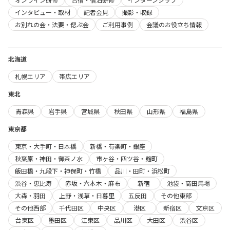
インタビュー・取材
記者会見
撮影・収録
お別れの会・法要・偲ぶ会
ご利用事例
会議のお役立ち情報
北海道
札幌エリア
帯広エリア
東北
青森県
岩手県
宮城県
秋田県
山形県
福島県
東京都
東京・大手町・日本橋
新橋・有楽町・銀座
秋葉原・神田・御茶ノ水
市ヶ谷・四ツ谷・麹町
飯田橋・九段下・神保町・竹橋
品川・田町・浜松町
渋谷・恵比寿
赤坂・六本木・麻布
新宿
池袋・高田馬場
大森・羽田
上野・浅草・日暮里
五反田
その他東部
その他西部
千代田区
中央区
港区
新宿区
文京区
台東区
墨田区
江東区
品川区
大田区
渋谷区