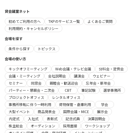
貸会議室ネット
初めてご利用の方へ
TKPのサービス一覧
よくあるご質問
利用規約・キャンセルポリシー
会場を探す
条件から探す
トピックス
会場の使い方
キックオフミーティング
Web会議・テレビ会議
分科会・定例会
会議・ミーティング
会社説明会
講演会
ウェビナー
セミナー
同窓会
親睦会・歓送迎会
忘年会・新年会
パーティー・懇親会・二次会
CBT
筆記試験
選挙事務所
プロジェクトオフィス
レンタルオフィス
事務所移転に伴う一時利用
荷物保管・倉庫利用
学会
大型イベント
商品発表会
国際会議・MICE
展示会
内定式
入社式
表彰式
記念式典
決算説明会
株主総会
オーディション
採用面接
ワークショップ
オンライン研修
合宿・宿泊研修
インターンシップ