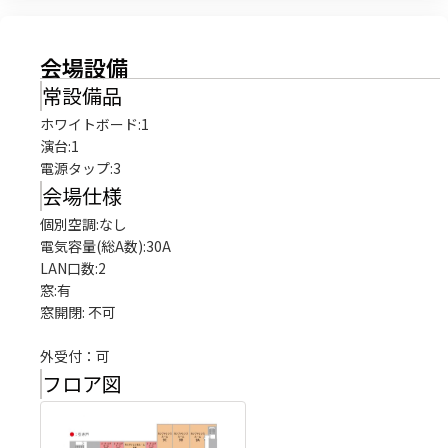
会場設備
常設備品
ホワイトボード
:
1
演台
:
1
電源タップ
:
3
会場仕様
個別空調:なし

電気容量(総A数):30A

LAN口数:2

窓:有

窓開閉: 不可

外受付：可
フロア図