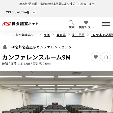
2026年7月30日
令和8年熊本地震により被災された皆さまへ
TKPのサービス一覧
検索
検討リスト
TKP貸会議室ネット
東海
愛知県
名古屋駅
TKP名鉄名古
TKP名鉄名古屋駅カンファレンスセンター
カンファレンスルーム9M
(9階 / 面積 118.12㎡ / 天井高 2.6m)