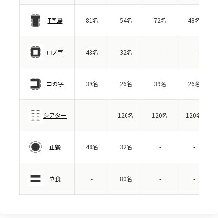
T字島
81名
54名
72名
48名
ロノ字
48名
32名
-
-
コの字
39名
26名
39名
26名
シアター
-
120名
120名
120名
正餐
48名
32名
-
-
立食
-
80名
-
-