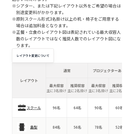
※シアター、または下記レイアウト以外をご希望の場合は
別途変更料がかかります。
※原則スクール形式3名掛け以上の机・椅子をご用意する
場合は追加料金となります。
※正餐・立食のレイアウト図は表記されている最大収容人
数のレイアウトではなく推奨人数でのレイアウト図にな
ります。
レイアウト変更について
通常
プロジェクターあり
レイアウト
最大収容
推奨収容
最大収容
推奨収容
主に3名掛け
主に2名掛け
主に3名掛け
主に2名掛け
スクール
96名
64名
90名
60名
島型
84名
56名
78名
52名