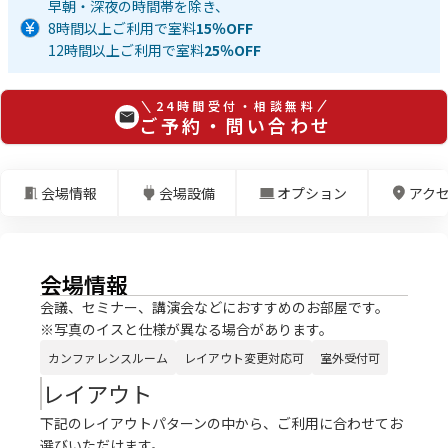
早朝・深夜の時間帯を除き、
8時間以上ご利用で室料
15％OFF
12時間以上ご利用で室料
25％OFF
24時間受付・相談無料
ご予約・問い合わせ
会場情報
会場設備
オプション
アク
会場情報
会議、セミナー、講演会などにおすすめのお部屋です。
※写真のイスと仕様が異なる場合があります。
カンファレンスルーム
レイアウト変更対応可
室外受付可
レイアウト
下記のレイアウトパターンの中から、ご利用に合わせてお
選びいただけます。