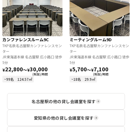
カンファレンスルーム9C
ミーティングルーム9D
TKP名鉄名古屋駅カンファレンスセン
TKP名鉄名古屋駅カンファレンスセン
ター
ター
JR東海道本線 名古屋駅 広小路口 徒歩
JR東海道本線 名古屋駅 広小路口 徒歩
5分
5分
22,800
30,000
5,700
7,100
¥
〜
¥
¥
〜
¥
(税抜)/時間
(税抜)/時間
~99名
124.57㎡
~18名
29.9㎡
名古屋駅
の他の貸し会議室を探す
愛知県
の他の貸し会議室を探す