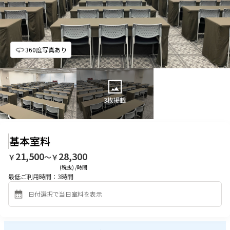
360度写真あり
3
枚掲載
基本室料
21,500
28,300
￥
〜￥
(税抜) /時間
最低ご利用時間：
3
時間