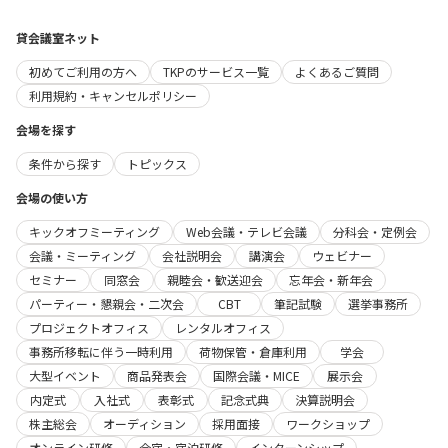
貸会議室ネット
初めてご利用の方へ
TKPのサービス一覧
よくあるご質問
利用規約・キャンセルポリシー
会場を探す
条件から探す
トピックス
会場の使い方
キックオフミーティング
Web会議・テレビ会議
分科会・定例会
会議・ミーティング
会社説明会
講演会
ウェビナー
セミナー
同窓会
親睦会・歓送迎会
忘年会・新年会
パーティー・懇親会・二次会
CBT
筆記試験
選挙事務所
プロジェクトオフィス
レンタルオフィス
事務所移転に伴う一時利用
荷物保管・倉庫利用
学会
大型イベント
商品発表会
国際会議・MICE
展示会
内定式
入社式
表彰式
記念式典
決算説明会
株主総会
オーディション
採用面接
ワークショップ
オンライン研修
合宿・宿泊研修
インターンシップ