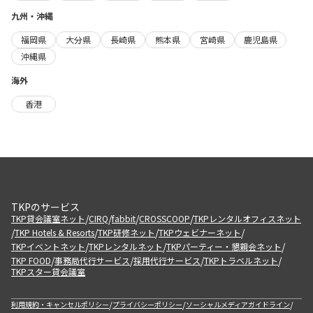
九州・沖縄
福岡県
大分県
長崎県
熊本県
宮崎県
鹿児島県
沖縄県
海外
香港
TKPのサービス
/
/
/
/
TKP貸会議室ネット
CIRQ
fabbit
CROSSCOOP
TKPレンタルオフィスネット
/
/
/
/
TKP Hotels & Resorts
TKP研修ネット
TKPウェビナーネット
/
/
/
TKPイベントネット
TKPレンタルネット
TKPパーティー・懇親会ネット
/
/
/
/
TKP FOOD
事務局代行サービス
採用代行サービス
TKPトラベルネット
TKPスター貸会議室
/
/
/
利用規約・キャンセルポリシー
プライバシーポリシー
ソーシャルメディアガイドライン