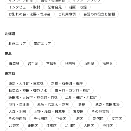
インタビュー・取材
記者会見
撮影・収録
お別れの会・法要・偲ぶ会
ご利用事例
会議のお役立ち情報
北海道
札幌エリア
帯広エリア
東北
青森県
岩手県
宮城県
秋田県
山形県
福島県
東京都
東京・大手町・日本橋
新橋・有楽町・銀座
秋葉原・神田・御茶ノ水
市ヶ谷・四ツ谷・麹町
飯田橋・九段下・神保町・竹橋
品川・田町・浜松町
渋谷・恵比寿
赤坂・六本木・麻布
新宿
池袋・高田馬場
大森・羽田
上野・浅草・日暮里
五反田
その他東部
その他西部
千代田区
中央区
港区
新宿区
文京区
台東区
墨田区
江東区
品川区
大田区
渋谷区