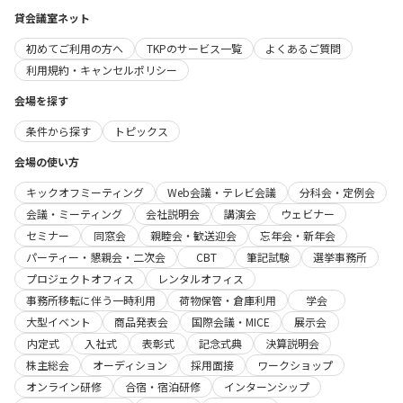
貸会議室ネット
初めてご利用の方へ
TKPのサービス一覧
よくあるご質問
利用規約・キャンセルポリシー
会場を探す
条件から探す
トピックス
会場の使い方
キックオフミーティング
Web会議・テレビ会議
分科会・定例会
会議・ミーティング
会社説明会
講演会
ウェビナー
セミナー
同窓会
親睦会・歓送迎会
忘年会・新年会
パーティー・懇親会・二次会
CBT
筆記試験
選挙事務所
プロジェクトオフィス
レンタルオフィス
事務所移転に伴う一時利用
荷物保管・倉庫利用
学会
大型イベント
商品発表会
国際会議・MICE
展示会
内定式
入社式
表彰式
記念式典
決算説明会
株主総会
オーディション
採用面接
ワークショップ
オンライン研修
合宿・宿泊研修
インターンシップ