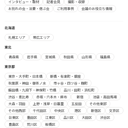
インタビュー・取材
記者会見
撮影・収録
お別れの会・法要・偲ぶ会
ご利用事例
会議のお役立ち情報
北海道
札幌エリア
帯広エリア
東北
青森県
岩手県
宮城県
秋田県
山形県
福島県
東京都
東京・大手町・日本橋
新橋・有楽町・銀座
秋葉原・神田・御茶ノ水
市ヶ谷・四ツ谷・麹町
飯田橋・九段下・神保町・竹橋
品川・田町・浜松町
渋谷・恵比寿
赤坂・六本木・麻布
新宿
池袋・高田馬場
大森・羽田
上野・浅草・日暮里
五反田
その他東部
その他西部
千代田区
中央区
港区
新宿区
文京区
台東区
墨田区
江東区
品川区
大田区
渋谷区
豊島区
荒川区
板橋区