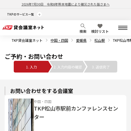
2026年7月30日
令和8年熊本地震により被災された皆さまへ
TKPのサービス一覧
検索
検討リスト
TKP貸会議室ネット
中国・四国
愛媛県
松山駅
TKP松山
ご予約・お問い合わせ
1. 入力
2. 入力内容の確認
3. 送信完了
お問い合わせをする会議室
中国・四国
TKP松山市駅前カンファレンスセン
ター