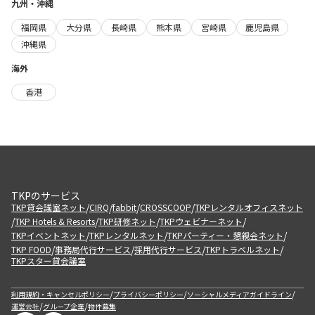
九州・沖縄
福岡県
大分県
長崎県
熊本県
宮崎県
鹿児島県
沖縄県
海外
香港
TKPのサービス
/
/
/
/
TKP貸会議室ネット
CIRQ
fabbit
CROSSCOOP
TKPレンタルオフィスネット
/
/
/
/
TKP Hotels & Resorts
TKP研修ネット
TKPウェビナーネット
/
/
/
TKPイベントネット
TKPレンタルネット
TKPパーティー・懇親会ネット
/
/
/
/
TKP FOOD
事務局代行サービス
採用代行サービス
TKPトラベルネット
TKPスター貸会議室
/
/
/
利用規約・キャンセルポリシー
プライバシーポリシー
ソーシャルメディアガイドライン
/
/
運営会社
グループ企業
物件募集