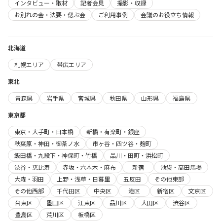
インタビュー・取材
記者会見
撮影・収録
お別れの会・法要・偲ぶ会
ご利用事例
会議のお役立ち情報
北海道
札幌エリア
帯広エリア
東北
青森県
岩手県
宮城県
秋田県
山形県
福島県
東京都
東京・大手町・日本橋
新橋・有楽町・銀座
秋葉原・神田・御茶ノ水
市ヶ谷・四ツ谷・麹町
飯田橋・九段下・神保町・竹橋
品川・田町・浜松町
渋谷・恵比寿
赤坂・六本木・麻布
新宿
池袋・高田馬場
大森・羽田
上野・浅草・日暮里
五反田
その他東部
その他西部
千代田区
中央区
港区
新宿区
文京区
台東区
墨田区
江東区
品川区
大田区
渋谷区
豊島区
荒川区
板橋区