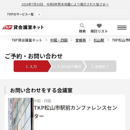
2026年7月30日
令和8年熊本地震により被災された皆さまへ
TKPのサービス一覧
検索
検討リスト
TKP貸会議室ネット
中国・四国
愛媛県
松山駅
TKP松山
ご予約・お問い合わせ
1. 入力
2. 入力内容の確認
3. 送信完了
お問い合わせをする会議室
中国・四国
TKP松山市駅前カンファレンスセン
ター