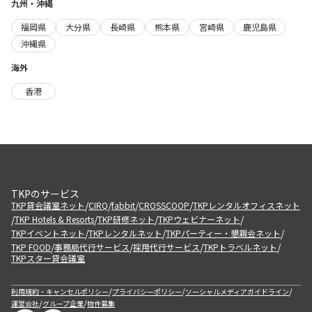
九州・沖縄
福岡県
大分県
長崎県
熊本県
宮崎県
鹿児島県
沖縄県
海外
香港
TKPのサービス
/
/
/
/
TKP貸会議室ネット
CIRQ
fabbit
CROSSCOOP
TKPレンタルオフィスネット
/
/
/
/
TKP Hotels & Resorts
TKP研修ネット
TKPウェビナーネット
/
/
/
TKPイベントネット
TKPレンタルネット
TKPパーティー・懇親会ネット
/
/
/
/
TKP FOOD
事務局代行サービス
採用代行サービス
TKPトラベルネット
TKPスター貸会議室
/
/
/
利用規約・キャンセルポリシー
プライバシーポリシー
ソーシャルメディアガイドライン
/
/
運営会社
グループ企業
物件募集