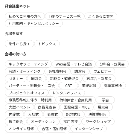
貸会議室ネット
初めてご利用の方へ
TKPのサービス一覧
よくあるご質問
利用規約・キャンセルポリシー
会場を探す
条件から探す
トピックス
会場の使い方
キックオフミーティング
Web会議・テレビ会議
分科会・定例会
会議・ミーティング
会社説明会
講演会
ウェビナー
セミナー
同窓会
親睦会・歓送迎会
忘年会・新年会
パーティー・懇親会・二次会
CBT
筆記試験
選挙事務所
プロジェクトオフィス
レンタルオフィス
事務所移転に伴う一時利用
荷物保管・倉庫利用
学会
大型イベント
商品発表会
国際会議・MICE
展示会
内定式
入社式
表彰式
記念式典
決算説明会
株主総会
オーディション
採用面接
ワークショップ
オンライン研修
合宿・宿泊研修
インターンシップ