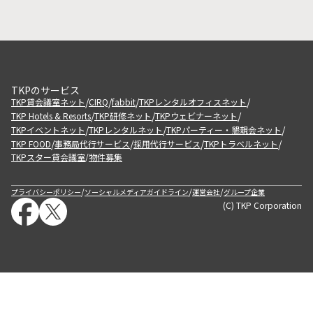
TKPのサービス
/
/
/
/
TKP貸会議室ネット
CIRQ
fabbit
TKPレンタルオフィスネット
/
/
/
TKP Hotels & Resorts
TKP研修ネット
TKPウェビナーネット
/
/
/
TKPイベントネット
TKPレンタルネット
TKPパーティー・懇親会ネット
/
/
/
/
TKP FOOD
事務局代行サービス
採用代行サービス
TKPトラベルネット
TKPスター貸会議室
物件募集
/
/
/
/
プライバシーポリシー
ソーシャルメディアガイドライン
運営会社
グループ企業
(C) TKP Corporation