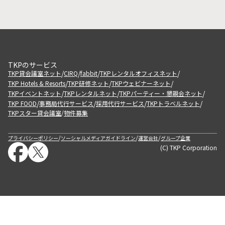
TKPのサービス
/
/
/
/
TKP貸会議室ネット
CIRQ
fabbit
TKPレンタルオフィスネット
/
/
/
TKP Hotels & Resorts
TKP研修ネット
TKPウェビナーネット
/
/
/
TKPイベントネット
TKPレンタルネット
TKPパーティー・懇親会ネット
/
/
/
/
TKP FOOD
事務局代行サービス
採用代行サービス
TKPトラベルネット
TKPスター貸会議室
物件募集
/
/
/
/
プライバシーポリシー
ソーシャルメディアガイドライン
運営会社
グループ企業
(C) TKP Corporation