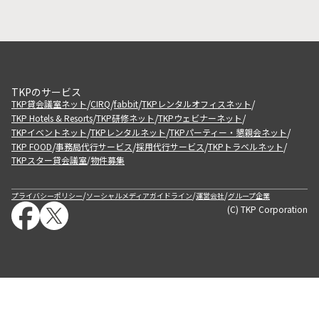
TKPのサービス
/
/
/
/
TKP貸会議室ネット
CIRQ
fabbit
TKPレンタルオフィスネット
/
/
/
TKP Hotels & Resorts
TKP研修ネット
TKPウェビナーネット
/
/
/
TKPイベントネット
TKPレンタルネット
TKPパーティー・懇親会ネット
/
/
/
/
TKP FOOD
事務局代行サービス
採用代行サービス
TKPトラベルネット
TKPスター貸会議室
物件募集
/
/
/
/
プライバシーポリシー
ソーシャルメディアガイドライン
運営会社
グループ企業
(C) TKP Corporation