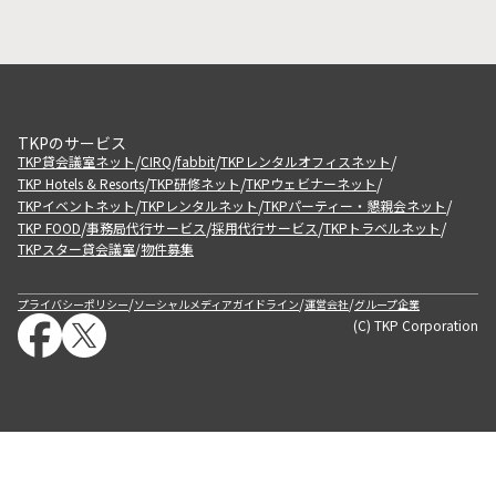
TKPのサービス
/
/
/
/
TKP貸会議室ネット
CIRQ
fabbit
TKPレンタルオフィスネット
/
/
/
TKP Hotels & Resorts
TKP研修ネット
TKPウェビナーネット
/
/
/
TKPイベントネット
TKPレンタルネット
TKPパーティー・懇親会ネット
/
/
/
/
TKP FOOD
事務局代行サービス
採用代行サービス
TKPトラベルネット
TKPスター貸会議室
物件募集
/
/
/
/
プライバシーポリシー
ソーシャルメディアガイドライン
運営会社
グループ企業
(C) TKP Corporation